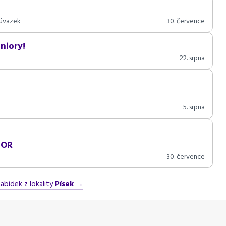
 úvazek
30. července
uniory!
22. srpna
5. srpna
IOR
30. července
abídek z lokality
Písek
→