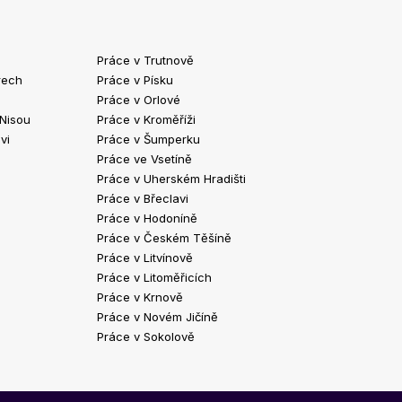
Práce v Trutnově
Práce v Chrud
rech
Práce v Písku
Práce v Havlíč
Práce v Orlové
Práce v Strako
 Nisou
Práce v Kroměříži
Práce v Klatov
vi
Práce v Šumperku
Práce ve Valaš
Práce ve Vsetíně
Práce v Kopřivn
Práce v Uherském Hradišti
Práce v Jindři
Práce v Břeclavi
Práce ve Vyšk
Práce v Hodoníně
Práce ve Žďár
Práce v Českém Těšíně
Práce v Bohum
Práce v Litvínově
Práce v Blans
Práce v Litoměřicích
Práce v Krnově
Práce v Novém Jičíně
Práce v Sokolově