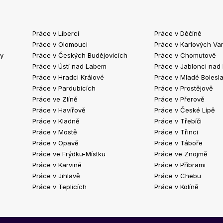
Práce v Liberci
Práce v Děčíně
Práce v Olomouci
Práce v Karlových Va
ty
Práce v Českých Budějovicích
Práce v Chomutově
Práce v Ústí nad Labem
Práce v Jablonci nad
Práce v Hradci Králové
Práce v Mladé Bolesla
Práce v Pardubicích
Práce v Prostějově
Práce ve Zlíně
Práce v Přerově
Práce v Havířově
Práce v České Lípě
Práce v Kladně
Práce v Třebíči
Práce v Mostě
Práce v Třinci
Práce v Opavě
Práce v Táboře
Práce ve Frýdku-Místku
Práce ve Znojmě
Práce v Karviné
Práce v Příbrami
Práce v Jihlavě
Práce v Chebu
Práce v Teplicích
Práce v Kolíně