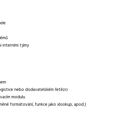
s.r.o.
ele
blémů
i interními týmy
smem
rémie
ogistice nebo dodavatelském řetězci
nanční bonusy a prémie, flexibilní pracovní doba s jádrem od 9:00
novacím modulu
me office cca 4 dny v měsíci
íněné formátování, funkce jako xlookup, apod.)
ičtina pro každodenní komunikaci, alespoň 1 rok praxe na obdobné