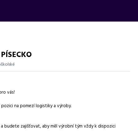
 PÍSECKO
školské
raxí v SAP, mzda 40 000 - 55 000 Kč, možnost home office.
ro vás!
pozici na pomezí logistiky a výroby.
a budete zajišťovat, aby měl výrobní tým vždy k dispozici