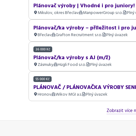
Plánovač výroby | Vhodné i pro juniory!
Mikulov, okres Břeclav
ManpowerGroup s.r.o.
Plný
Plánovač/ka výroby – příležitost i pro j
Břeclav
Grafton Recruitment s.r.o.
Plný úvazek
36 000 Kč
Plánovač/ka výroby s AJ (m/ž)
Zásmuky
Hügli Food s.r.o.
Plný úvazek
55 000 Kč
PLÁNOVAČ / PLÁNOVAČKA VÝROBY SEN
Hronov
Wikov MGI a.s.
Plný úvazek
Zobrazit více n