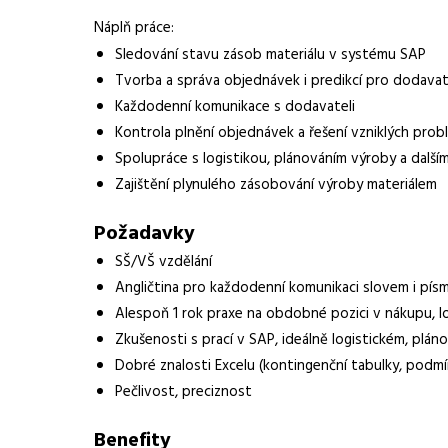
Náplň práce:
Lokalita nabídky
Písek
Sledování stavu zásob materiálu v systému SAP
Zaměstnavatel / agentura
Grafton Recruitment 
Tvorba a správa objednávek i predikcí pro dodavat
Každodenní komunikace s dodavateli
Typ úvazku
Plný úvazek
Kontrola plnění objednávek a řešení vzniklých pro
Spolupráce s logistikou, plánováním výroby a dalším
Mzda
40 000 - 55 000 Kč
Zajištění plynulého zásobování výroby materiálem
Forma práce
práce na pracovišti
Požadavky
Vzdělání
Vysokoškolské
SŠ/VŠ vzdělání
Angličtina pro každodenní komunikaci slovem i pí
Bonus
Finanční bonusy a p
Alespoň 1 rok praxe na obdobné pozici v nákupu, l
Vybrané benefity
5 týdnů dovolené, fi
Zkušenosti s prací v SAP, ideálně logistickém, plá
do 15:00, možnost ho
Dobré znalosti Excelu (kontingenční tabulky, podm
Pečlivost, preciznost
Požadavky
SŠ/VŠ vzdělání, angl
pozici
Benefity