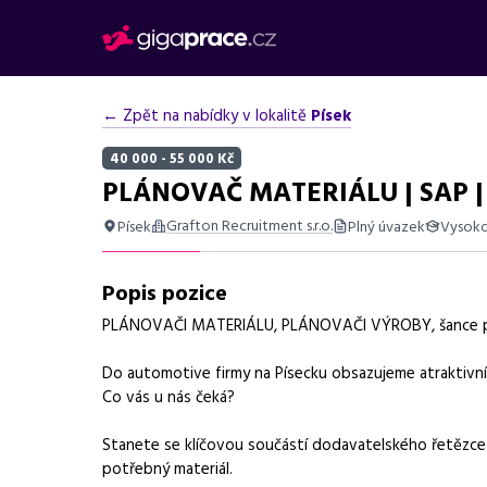
← Zpět na nabídky v lokalitě
Písek
40 000 - 55 000 Kč
PLÁNOVAČ MATERIÁLU | SAP |
Grafton Recruitment s.r.o.
Písek
Plný úvazek
Vysoko
Shrnutí nabídky
Popis pozice
Nabídka práce v Písku na pozici plánovače materiálu s p
PLÁNOVAČI MATERIÁLU, PLÁNOVAČI VÝROBY, šance p
Základní informace
Do automotive firmy na Písecku obsazujeme atraktivní 
Pozice
Plánovač materiálu
Co vás u nás čeká?
Normalizovaná profese
plánovač
Stanete se klíčovou součástí dodavatelského řetězce 
potřebný materiál.
Obor / skupina
logistika