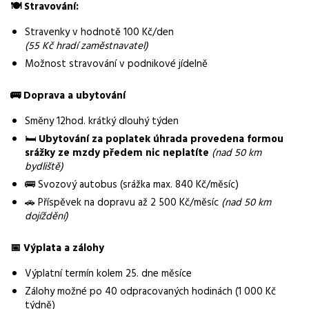
🍽
Stravování:
Směny
Stravenky v hodnotě 100 Kč/den
dvousměnný provoz
(55 Kč hradí zaměstnavatel)
Možnost stravování v podnikové jídelně
Pracovní doba
12hod. směny krátký dlouhý týden
🚌
Doprava a ubytování
Forma práce
Směny 12hod. krátký dlouhý týden
práce na pracovišti
🛏
Ubytování za poplatek úhrada provedena formou
srážky ze mzdy předem nic neplatíte
(nad 50 km
Vzdělání
bydliště)
Základní
🚌 Svozový autobus (srážka max. 840 Kč/měsíc)
Bonus
🚗 Příspěvek na dopravu až 2 500 Kč/měsíc
(nad 50 km
Bonusy za výkon a docházku: 2 000 – 3 000 Kč, roční bonus: 8
dojíždění)
000 – 11 000 Kč
📅
Výplata a zálohy
Dojíždění / svoz
Výplatní termín kolem 25. dne měsíce
Svozový autobus, příspěvek na dopravu až 2 500 Kč/měsíc
Zálohy možné po 40 odpracovaných hodinách (1 000 Kč
Vybrané benefity
týdně)