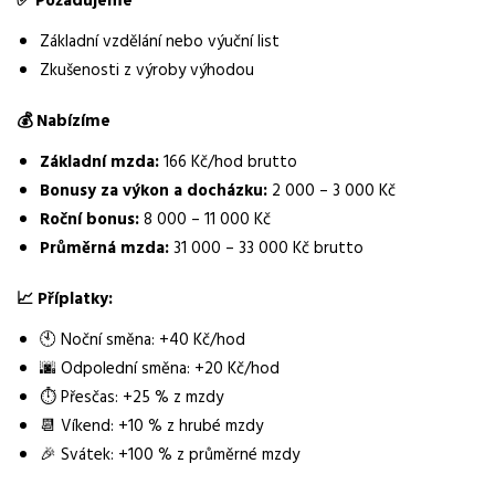
Normalizovaná profese
Základní vzdělání nebo výuční list
dělník ve výrobě
Zkušenosti z výroby výhodou
Obor / skupina
💰
Nabízíme
výroba
Základní mzda:
166 Kč/hod brutto
Lokalita nabídky
Bonusy za výkon a docházku:
2 000 – 3 000 Kč
Opatov, okres Svitavy
Roční bonus:
8 000 – 11 000 Kč
Místo výkonu práce
Průměrná mzda:
31 000 – 33 000 Kč brutto
Opatov
📈
Příplatky:
Zaměstnavatel / agentura
Manuvia DreamJob s.r.o.
🕙 Noční směna: +40 Kč/hod
🌆 Odpolední směna: +20 Kč/hod
Typ úvazku
⏱ Přesčas: +25 % z mzdy
Plný úvazek
📆 Víkend: +10 % z hrubé mzdy
🎉 Svátek: +100 % z průměrné mzdy
Mzda
31 000 - 33 000 Kč