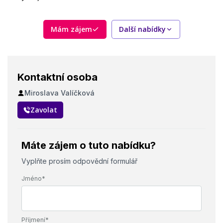
ubytování, stravenky, příspěvek na dopravu
Požadavky
Mám zájem
Další nabídky
Základní vzdělání nebo výuční list, zkušenosti z výroby výhodou
Kontaktní osoba
Miroslava Valíčková
Zavolat
Máte zájem o tuto nabídku?
Vyplňte prosím odpovědní formulář
Jméno*
Příjmení*