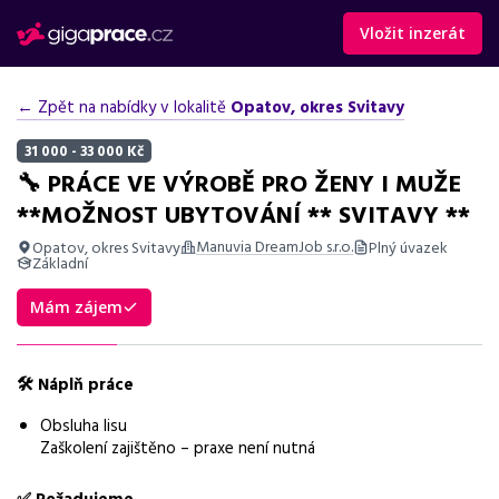
Vložit inzerát
← Zpět na nabídky v lokalitě
Opatov, okres Svitavy
31 000 - 33 000 Kč
🔧 PRÁCE VE VÝROBĚ PRO ŽENY I MUŽE
**MOŽNOST UBYTOVÁNÍ ** SVITAVY **
Manuvia DreamJob s.r.o.
Opatov, okres Svitavy
Plný úvazek
Základní
Shrnutí nabídky
Mám zájem
Práce ve výrobě v Opatově u Svitav s možností ubytování,
bonusy a příspěvkem na dopravu. Krátký/dlouhý týden.
🛠
Náplň práce
Základní informace
Obsluha lisu
Zaškolení zajištěno – praxe není nutná
Pozice
Práce ve výrobě pro ženy i muže
✅
Požadujeme