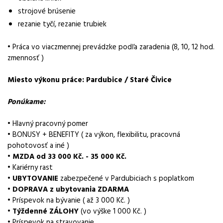
Práce ve výrobě v Pardubicích bez praxe
strojové brúsenie
rezanie tyčí, rezanie trubiek
Obor / skupina
výroba
• Práca vo viaczmennej prevádzke podľa zaradenia (8, 10, 12 hod.
Lokalita nabídky
zmennosť )
Hradec Králové
Miesto výkonu práce: Pardubice / Staré Čivice
Zaměstnavatel / agentura
Ponúkame:
Manuvia DreamJob s.r.o.
Typ úvazku
• Hlavný pracovný pomer
Plný úvazek
• BONUSY + BENEFITY ( za výkon, flexibilitu, pracovná
pohotovosť a iné )
Mzda
•
MZDA od 33 000 Kč. - 35 000 Kč.
33 000 - 35 000 Kč
• Kariérny rast
•
UBYTOVANIE
zabezpečené v Pardubiciach s poplatkom
Směny
•
DOPRAVA z ubytovania ZDARMA
dvousměnný provoz
• Príspevok na bývanie ( až 3 000 Kč. )
• Týždenné ZÁLOHY
(vo výške 1 000 Kč. )
Pracovní doba
• Príspevok na stravovanie