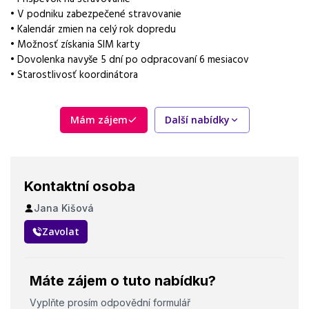
8 hod, 10 hod, 12 hod
• V podniku zabezpečené stravovanie
• Kalendár zmien na celý rok dopredu
Forma práce
• Možnosť získania SIM karty
práce na pracovišti
• Dovolenka navyše 5 dní po odpracovaní 6 mesiacov
• Starostlivosť koordinátora
Vzdělání
Základní
Mám zájem
Další nabídky
Bonus
BONUSY + BENEFITY ( za výkon, flexibilitu, pracovná
pohotovosť a iné )
Kontaktní osoba
Vybrané benefity
ubytování, doprava z ubytování zdarma, příspěvek na bydlení,
Jana Kišová
zálohy
Zavolat
Máte zájem o tuto nabídku?
Vyplňte prosím odpovědní formulář