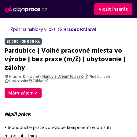
Vložit inzerát
← Zpět na nabídky v lokalitě
Hradec Králové
33 000 - 35 000 Kč
Pardubice | Voľné pracovné miesta vo
výrobe | bez praxe (m/ž) | ubytovanie |
zálohy
Manuvia DreamJob s.r.o.
Hradec Králové
Plný úvazek
Ubytování
Základní
Shrnutí nabídky
Mám zájem
Práce ve výrobě v Pardubicích, mzda od 33 000 Kč, ubytování,
zálohy, bonusy, vhodné i bez praxe.
Náplň práce:
Základní informace
• Jednoduché práce vo výrobe komponentov do áut:
Pozice
obsluha liniek