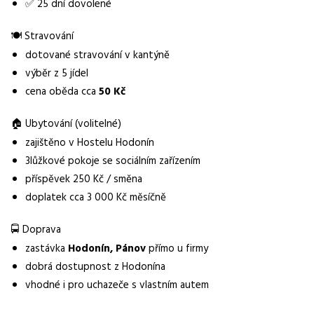
✅ 25 dní dovolené
Pracovní doba
🍽️ Stravování
6:00-14:00, 14:00-22:00
dotované stravování v kantýně
Forma práce
výběr z 5 jídel
práce na pracovišti
cena oběda cca
50 Kč
Vzdělání
🏠 Ubytování (volitelné)
Základní
zajištěno v Hostelu Hodonín
Bonus
3lůžkové pokoje se sociálním zařízením
náboryvý bonus až 5 000 Kč
příspěvek 250 Kč / směna
doplatek cca 3 000 Kč měsíčně
Vybrané benefity
ubytování, bonus 5000 Kč, 13. plat, dovolená 25 dní
🚍 Doprava
zastávka
Hodonín, Pánov
přímo u firmy
dobrá dostupnost z Hodonína
vhodné i pro uchazeče s vlastním autem