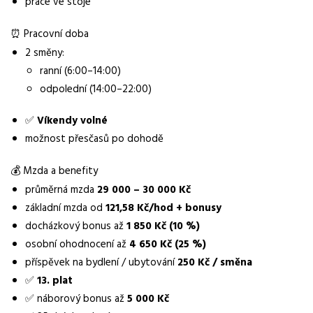
práce ve stoje
Normalizovaná profese
operátor
⏰ Pracovní doba
2 směny:
Obor / skupina
ranní (6:00–14:00)
výroba
odpolední (14:00–22:00)
Lokalita nabídky
✅
Víkendy volné
Brno
možnost přesčasů po dohodě
Zaměstnavatel / agentura
Manuvia DreamJob s.r.o.
💰 Mzda a benefity
průměrná mzda
29 000 – 30 000 Kč
Typ úvazku
základní mzda od
121,58 Kč/hod + bonusy
Plný úvazek
docházkový bonus až
1 850 Kč (10 %)
Mzda
osobní ohodnocení až
4 650 Kč (25 %)
29 000 - 30 000 Kč
příspěvek na bydlení / ubytování
250 Kč / směna
✅
13. plat
Směny
✅ náborový bonus až
5 000 Kč
dvousměnný provoz