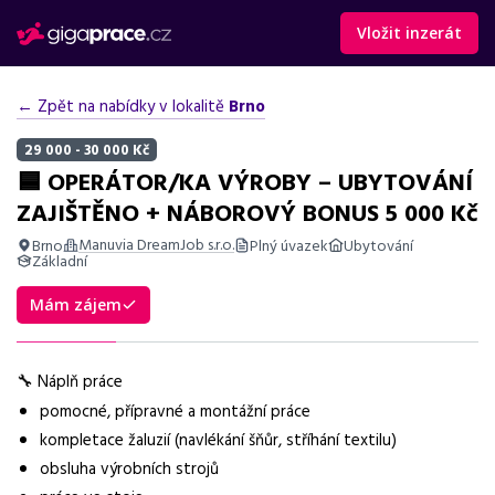
Vložit inzerát
← Zpět na nabídky v lokalitě
Brno
29 000 - 30 000 Kč
🟦 OPERÁTOR/KA VÝROBY – UBYTOVÁNÍ
ZAJIŠTĚNO + NÁBOROVÝ BONUS 5 000 Kč
Manuvia DreamJob s.r.o.
Brno
Plný úvazek
Ubytování
Základní
Shrnutí nabídky
Mám zájem
Práce v Brně na dvě směny, mzda 29 000–30 000 Kč, ubytování
a bonusy, vhodné pro zájemce o výrobu.
🔧 Náplň práce
Základní informace
pomocné, přípravné a montážní práce
kompletace žaluzií (navlékání šňůr, stříhání textilu)
Pozice
obsluha výrobních strojů
Operátor/ka výroby