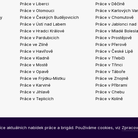
Práce v Liberci
Práce v Děčíně
Práce v Olomouci
Práce v Karlových Va
ty
Práce v Českých Budějovicích
Práce v Chomutově
Práce v Ústí nad Labem
Práce v Jablonci nad
Práce v Hradci Králové
Práce v Mladé Bolesla
Práce v Pardubicích
Práce v Prostějově
Práce ve Zlíně
Práce v Přerově
Práce v Havířově
Práce v České Lípě
Práce v Kladně
Práce v Třebíči
Práce v Mostě
Práce v Třinci
Práce v Opavě
Práce v Táboře
Práce ve Frýdku-Místku
Práce ve Znojmě
Práce v Karviné
Práce v Příbrami
Práce v Jihlavě
Práce v Chebu
Práce v Teplicích
Práce v Kolíně
síce aktuálních nabídek práce a brigád. Používáme cookies, viz
Zpracov