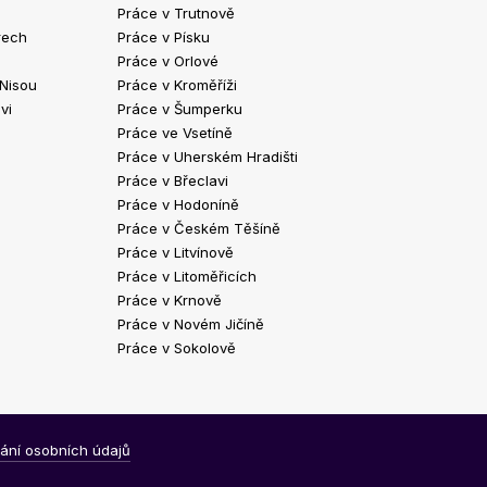
Práce v Trutnově
Práce v Chrud
rech
Práce v Písku
Práce v Havlíč
Práce v Orlové
Práce v Strako
 Nisou
Práce v Kroměříži
Práce v Klatov
vi
Práce v Šumperku
Práce ve Valaš
Práce ve Vsetíně
Práce v Kopřivn
Práce v Uherském Hradišti
Práce v Jindři
Práce v Břeclavi
Práce ve Vyšk
Práce v Hodoníně
Práce ve Žďár
Práce v Českém Těšíně
Práce v Bohum
Práce v Litvínově
Práce v Blans
Práce v Litoměřicích
Práce v Krnově
Práce v Novém Jičíně
Práce v Sokolově
ání osobních údajů