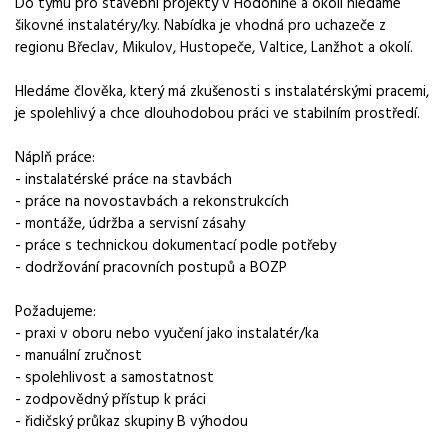
Do týmu pro stavební projekty v Hodoníně a okolí hledáme
instalatér
šikovné instalatéry/ky. Nabídka je vhodná pro uchazeče z
regionu Břeclav, Mikulov, Hustopeče, Valtice, Lanžhot a okolí.
Obor / skupina
stavebnictví
Hledáme člověka, který má zkušenosti s instalatérskými pracemi,
je spolehlivý a chce dlouhodobou práci ve stabilním prostředí.
Lokalita nabídky
Mikulov, okres Břeclav
Náplň práce:
- instalatérské práce na stavbách
Místo výkonu práce
- práce na novostavbách a rekonstrukcích
Hodonín
- montáže, údržba a servisní zásahy
- práce s technickou dokumentací podle potřeby
Zaměstnavatel / agentura
- dodržování pracovních postupů a BOZP
Amikov job SK, s.r.o.
Požadujeme:
Typ úvazku
- praxi v oboru nebo vyučení jako instalatér/ka
Plný úvazek
- manuální zručnost
- spolehlivost a samostatnost
Forma práce
- zodpovědný přístup k práci
práce na pracovišti
- řidičský průkaz skupiny B výhodou