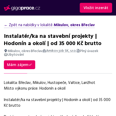
Vložit inzerát
← Zpět na nabídky v lokalitě
Mikulov, okres Břeclav
Instalatér/ka na stavební projekty |
Hodonín a okolí | od 35 000 Kč brutto
Amikov job SK, s.r.o.
Mikulov, okres Břeclav
Plný úvazek
Ubytování
Shrnutí nabídky
Mám zájem
Nabídka práce instalatéra v Hodoníně a okolí, mzda od 35 000
Kč, vhodné pro uchazeče z regionu Břeclav, Mikulov a okolí.
Lokalita: Břeclav, Mikulov, Hustopeče, Valtice, Lanžhot
Základní informace
Místo výkonu práce: Hodonín a okolí
Pozice
Instalatér/ka na stavební projekty | Hodonín a okolí | od 35 000
Instalatér na stavební projekty
Kč brutto
Normalizovaná profese