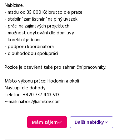
Vhodné pro uchazeče z okolí
Nabízíme:
Břeclav, Mikulov, Hustopeče, Valtice, Lanžhot
- mzdu od 35 000 Kč brutto dle praxe
- stabilní zaměstnání na plný úvazek
Vybrané benefity
- práci na zajímavých projektech
ubytování
- možnost ubytování dle domluvy
- korektní jednání
Požadavky
- podporu koordinátora
praxe v oboru nebo vyučení jako instalatér
- dlouhodobou spolupráci
Pozice je otevřená také pro zahraniční pracovníky.
Místo výkonu práce: Hodonín a okolí
Nástup: dle dohody
Telefon: +420 737 443 533
E-mail:
nabor2@amikov.com
Mám zájem
Další nabídky