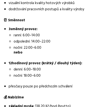
vizuální kontrola kvality hotových výrobků
Normalizovaná profese
dodržování pracovních postupů a kvality výroby
operátor
⏰ Směnnost
Obor / skupina
výroba
3směnný provoz:
ranní: 6:00–14:00
Lokalita nabídky
odpolední: 14:00–22:00
Hněvotín
noční: 22:00–6:00
Zaměstnavatel / agentura
nebo
Manuvia DreamJob s.r.o.
12hodinový provoz (krátký / dlouhý týden):
Typ úvazku
denní: 6:00–18:00
Plný úvazek
noční: 18:00–6:00
Mzda
přesčasy pouze po předchozím schválení
32 000 - 37 000 Kč
💰 Nabízíme
Směny
třísměnný provoz
základní mzda:
138,20 Kč/hod (brutto)