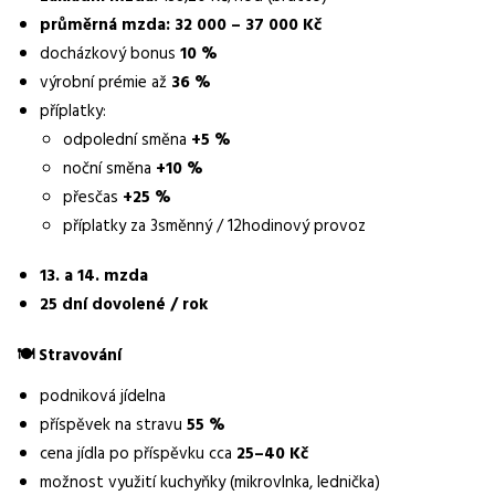
průměrná mzda:
32 000 – 37 000 Kč
Pracovní doba
docházkový bonus
10 %
6:00-14:00, 14:00-22:00, 22:00-6:00, 6:00-18:00
výrobní prémie až
36 %
Forma práce
příplatky:
práce na pracovišti
odpolední směna
+5 %
noční směna
+10 %
Vzdělání
přesčas
+25 %
Základní
příplatky za 3směnný / 12hodinový provoz
Bonus
docházkový bonus 10 %, výrobní prémie až 36 %, příplatky za
13. a 14. mzda
směny a přesčasy
25 dní dovolené / rok
Vybrané benefity
🍽 Stravování
příspěvek na stravu, 25 dní dovolené
podniková jídelna
Požadavky
příspěvek na stravu
55 %
manuální zručnost, pečlivost, ochota pracovat na směny
cena jídla po příspěvku cca
25–40 Kč
možnost využití kuchyňky (mikrovlnka, lednička)