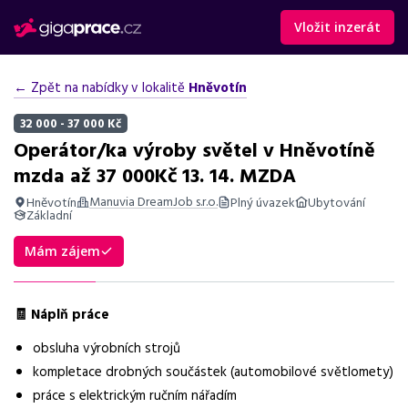
Vložit inzerát
← Zpět na nabídky v lokalitě
Hněvotín
32 000 - 37 000 Kč
Operátor/ka výroby světel v Hněvotíně
mzda až 37 000Kč 13. 14. MZDA
Manuvia DreamJob s.r.o.
Hněvotín
Plný úvazek
Ubytování
Základní
Shrnutí nabídky
Mám zájem
Nabídka práce v Hněvotíně na pozici operátor výroby světel s
mzdou až 37 000 Kč, směny, bonusy a 25 dní dovolené.
🧾 Náplň práce
Základní informace
obsluha výrobních strojů
Pozice
kompletace drobných součástek (automobilové světlomety)
Operátor výroby světel
práce s elektrickým ručním nářadím