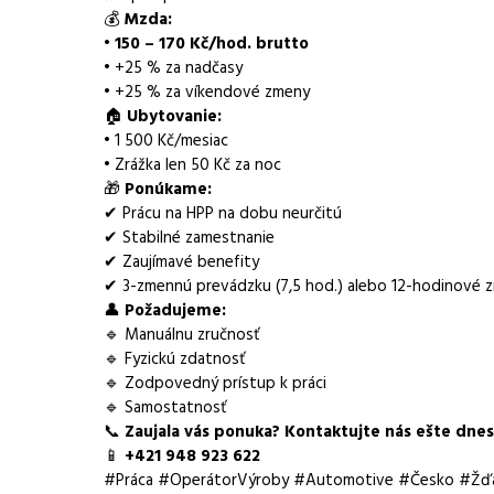
💰
Mzda:
Lokalita nabídky
Ždírec nad Doubrav
•
150 – 170 Kč/hod. brutto
• +25 % za nadčasy
Místo výkonu práce
Žďár nad Sázavou
• +25 % za víkendové zmeny
🏠
Ubytovanie:
Zaměstnavatel / agentura
Amikov job SK, s.r.o.
• 1 500 Kč/mesiac
• Zrážka len 50 Kč za noc
Typ úvazku
Plný úvazek
🎁
Ponúkame:
✔ Prácu na HPP na dobu neurčitú
Mzda
150 - 170 Kč
✔ Stabilné zamestnanie
✔ Zaujímavé benefity
Směny
třísměnný provoz
✔ 3-zmennú prevádzku (7,5 hod.) alebo 12-hodinové 
👤
Požadujeme:
Pracovní doba
7,5 hodiny, 12 hodin
🔹 Manuálnu zručnosť
🔹 Fyzickú zdatnosť
Forma práce
práce na pracovišti
🔹 Zodpovedný prístup k práci
🔹 Samostatnosť
Vhodné pro uchazeče z okolí
Žďár nad Sázavou
📞
Zaujala vás ponuka? Kontaktujte nás ešte dnes
📱
+421 948 923 622
Vybrané benefity
ubytování, stabilní 
#Práca #OperátorVýroby #Automotive #Česko #Žď