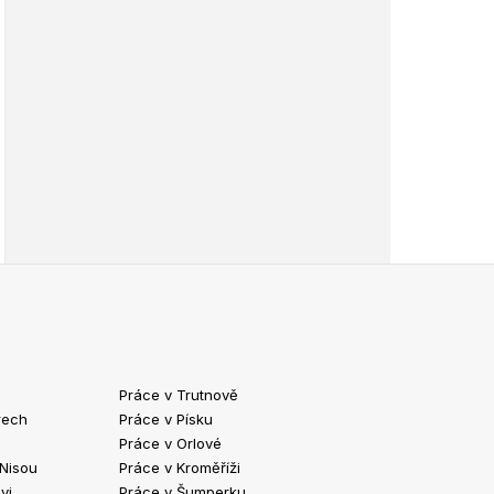
Práce v Trutnově
Práce v Chrud
rech
Práce v Písku
Práce v Havlíč
Práce v Orlové
Práce v Strako
 Nisou
Práce v Kroměříži
Práce v Klatov
vi
Práce v Šumperku
Práce ve Valaš