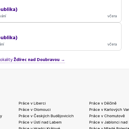
ublika)
vání
včera
ublika)
ání
včera
lokality
Ždírec nad Doubravou
→
Práce v Liberci
Práce v Děčíně
Práce v Olomouci
Práce v Karlových Va
ty
Práce v Českých Budějovicích
Práce v Chomutově
Práce v Ústí nad Labem
Práce v Jablonci nad
Práce v Hradci Králové
Práce v Mladé Bolesla