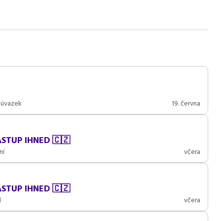
yzická zdatnost, zodpovědný přístup
 úvazek
19. června
STUP IHNED 🇨🇿
ní
včera
STUP IHNED 🇨🇿
í
včera