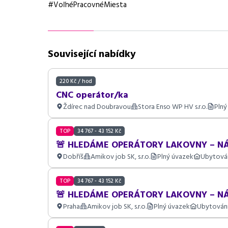
Požadavky
#VoľnéPracovnéMiesta
manuální zručnost, f
Související nabídky
220 Kč / hod
CNC operátor/ka
Ždírec nad Doubravou
Stora Enso WP HV s.r.o.
Plný
TOP
34 767 - 43 152 Kč
🚨 HLEDÁME OPERÁTORY LAKOVNY – NÁ
Dobříš
Amikov job SK, s.r.o.
Plný úvazek
Ubytová
TOP
34 767 - 43 152 Kč
🚨 HLEDÁME OPERÁTORY LAKOVNY – NÁ
Praha
Amikov job SK, s.r.o.
Plný úvazek
Ubytován