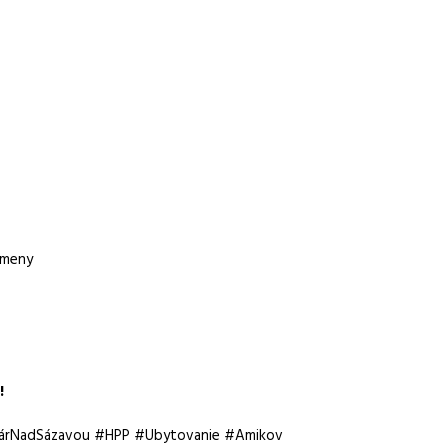
ou
zmeny
ové směny
!
zaměstnání
árNadSázavou #HPP #Ubytovanie #Amikov