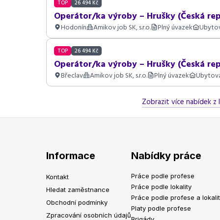
TOP
26 494 Kč
Operátor/ka výroby – Hrušky (Česká rep
Hodonín
Amikov job SK, s.r.o.
Plný úvazek
Ubyto
TOP
26 494 Kč
Operátor/ka výroby – Hrušky (Česká rep
Břeclav
Amikov job SK, s.r.o.
Plný úvazek
Ubytov
Zobrazit více nabídek z 
Informace
Nabídky práce
Práce podle profese
Kontakt
Práce podle lokality
Hledat zaměstnance
Práce podle profese a lokali
Obchodní podmínky
Platy podle profese
Zpracování osobních údajů
Brigády