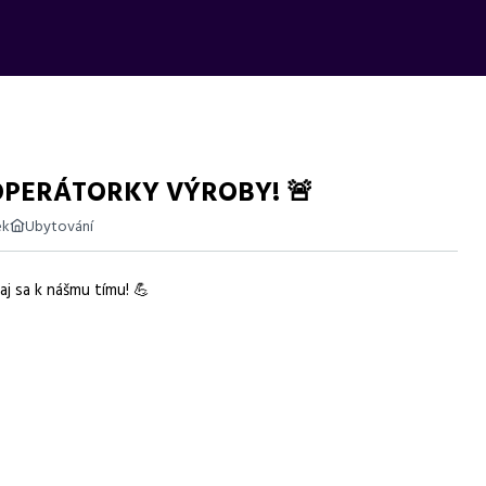
OPERÁTORKY VÝROBY! 🚨
ek
Ubytování
j sa k nášmu tímu! 💪
or výroby se mzdou 150-170 Kč/hod, vhodné pro manuálně zručné.