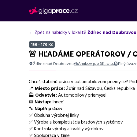
← Zpět na nabídky v lokalitě
Ždírec nad Doubravou
150 - 170 Kč
🚨 HĽADÁME OPERÁTOROV / 
Amikov job SK, s.r.o.
Ždírec nad Doubravou
Plný úvaz
Shrnutí nabídky
Chceš stabilnú prácu v automobilovom priemysle? Prida
Nabídka práce na HPP v Žďáru nad Sázavou jako operát
📍
Miesto práce:
Žďár nad Sázavou, Česká republika
🏭
Odvetvie:
Automobilový priemysel
Základní informace
📅
Nástup:
Ihneď
🔧
Náplň práce:
Pozice
Operátor výroby
✅ Obsluha výrobnej linky
✅ Výroba a kompletizácia brzdových systémov
Normalizovaná profese
operátor
✅ Kontrola výroby a kvality výrobkov
Obor / skupina
✅ Spolupráca v tíme
výroba