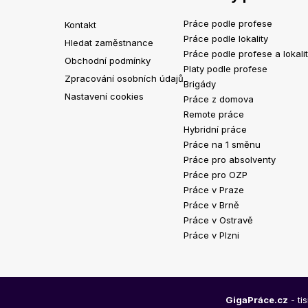
Práce podle profese
Kontakt
Práce podle lokality
Hledat zaměstnance
Práce podle profese a lokali
Obchodní podmínky
Platy podle profese
Zpracování osobních údajů
Brigády
Nastavení cookies
Práce z domova
Remote práce
Hybridní práce
Práce na 1 směnu
Práce pro absolventy
Práce pro OZP
Práce v Praze
Práce v Brně
Práce v Ostravě
Práce v Plzni
GigaPráce.cz
- ti