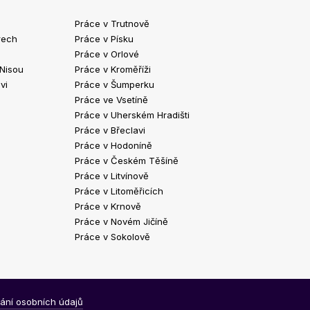
Práce v Trutnově
Práce v Chrud
rech
Práce v Písku
Práce v Havlíč
Práce v Orlové
Práce v Strako
 Nisou
Práce v Kroměříži
Práce v Klatov
vi
Práce v Šumperku
Práce ve Valaš
Práce ve Vsetíně
Práce v Kopřivn
Práce v Uherském Hradišti
Práce v Jindři
Práce v Břeclavi
Práce ve Vyšk
Práce v Hodoníně
Práce ve Žďár
Práce v Českém Těšíně
Práce v Bohum
Práce v Litvínově
Práce v Blans
Práce v Litoměřicích
Práce v Krnově
Práce v Novém Jičíně
Práce v Sokolově
ání osobních údajů