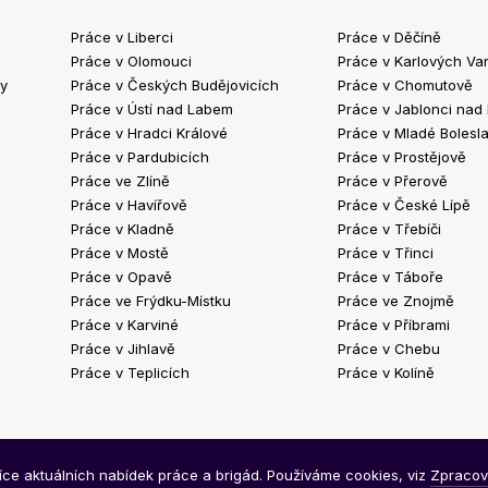
Práce v Liberci
Práce v Děčíně
Práce v Olomouci
Práce v Karlových Va
ty
Práce v Českých Budějovicích
Práce v Chomutově
Práce v Ústí nad Labem
Práce v Jablonci nad
Práce v Hradci Králové
Práce v Mladé Bolesla
Práce v Pardubicích
Práce v Prostějově
Práce ve Zlíně
Práce v Přerově
Práce v Havířově
Práce v České Lípě
Práce v Kladně
Práce v Třebíči
Práce v Mostě
Práce v Třinci
Práce v Opavě
Práce v Táboře
Práce ve Frýdku-Místku
Práce ve Znojmě
Práce v Karviné
Práce v Příbrami
Práce v Jihlavě
Práce v Chebu
Práce v Teplicích
Práce v Kolíně
síce aktuálních nabídek práce a brigád. Používáme cookies, viz
Zpracov