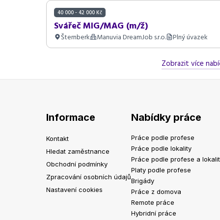
40 000 - 42 000 Kč
Svářeč MIG/MAG (m/ž)
Šternberk
Manuvia DreamJob s.r.o.
Plný úvazek
Zobrazit více nabí
Informace
Nabídky práce
Práce podle profese
Kontakt
Práce podle lokality
Hledat zaměstnance
Práce podle profese a lokali
Obchodní podmínky
Platy podle profese
Zpracování osobních údajů
Brigády
Nastavení cookies
Práce z domova
Remote práce
Hybridní práce