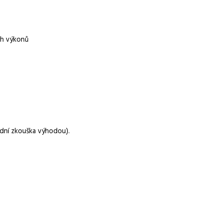
r.o.
ch výkonů
olení, Stravenky / příspěvek na stravování, Zdravotní
dní stravování
dní zkouška výhodou).
mečník, Platný svářečský průkaz na MMA, MIG/MAG, TIG