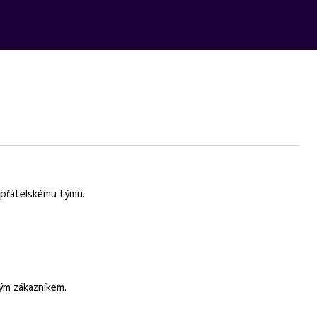
ty a školení, vhodná pro zámečníky a svářeče.
 přátelskému týmu.
ým zákazníkem.