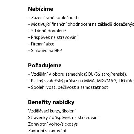
Lokalita nabídky
Otrokovice
Nabízíme
Zaměstnavatel / agentura
Manuvia DreamJob s.
- Zázemí silné společnosti
- Motivující finanční ohodnocení na základě dosažený
Typ úvazku
Plný úvazek
- 5 týdnů dovolené
- Příspěvek na stravování
Forma práce
práce na pracovišti
- Firemní akce
- Smlouvu na HPP
Vzdělání
středoškolské
Požadujeme
Vybrané benefity
Vzdělávací kurzy, šk
volno/sickdays, Závo
- Vzdělání v oboru zámečník (SOU/SŠ strojírenské).
- Platný svářečský průkaz na MMA, MIG/MAG, TIG (úře
Požadavky
Vzdělání v oboru zá
- Spolehlivost, pečlivost a samostatnost
Benefity nabídky
Vzdělávací kurzy, školení
Stravenky / příspěvek na stravování
Zdravotní volno/sickdays
Závodní stravování