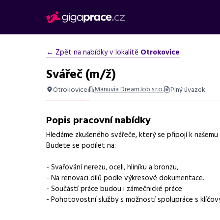
← Zpět na nabídky v lokalitě
Otrokovice
Svářeč (m/ž)
Manuvia DreamJob s.r.o.
Otrokovice
Plný úvazek
Shrnutí nabídky
Popis pracovní nabídky
Nabídka práce v Otrokovicích na pozici svářeče s benefi
Hledáme zkušeného svářeče, který se připojí k našemu
Základní informace
Budete se podílet na:
Pozice
Svářeč
- Svařování nerezu, oceli, hliníku a bronzu,
- Na renovaci dílů podle výkresové dokumentace.
Normalizovaná profese
svářeč
- Součástí práce budou i zámečnické práce
- Pohotovostní služby s možností spolupráce s klíčov
Obor / skupina
výroba