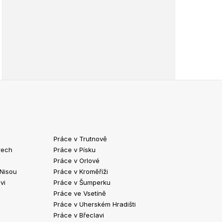
Práce v Trutnově
Práce v Chrud
rech
Práce v Písku
Práce v Havlíč
Práce v Orlové
Práce v Strako
 Nisou
Práce v Kroměříži
Práce v Klatov
vi
Práce v Šumperku
Práce ve Valaš
Práce ve Vsetíně
Práce v Kopřivn
Práce v Uherském Hradišti
Práce v Jindři
Práce v Břeclavi
Práce ve Vyšk