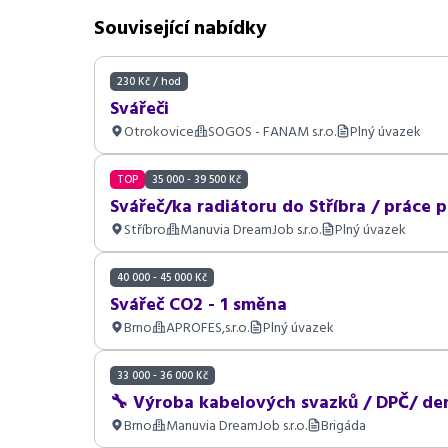
Související nabídky
230 Kč / hod
Svářeči
Otrokovice
SOGOS - FANAM s.r.o.
Plný úvazek
TOP
35 000 - 39 500 Kč
Svářeč/ka radiátoru do Stříbra / práce
Stříbro
Manuvia DreamJob s.r.o.
Plný úvazek
40 000 - 45 000 Kč
Svářeč CO2 - 1 směna
Brno
APROFES,s.r.o.
Plný úvazek
33 000 - 36 000 Kč
🔧 Výroba kabelových svazků / DPČ/ de
Brno
Manuvia DreamJob s.r.o.
Brigáda