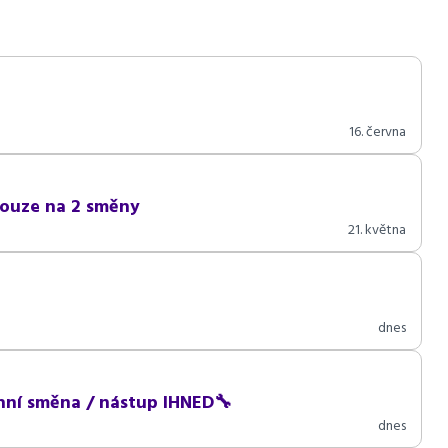
16. června
 pouze na 2 směny
21. května
dnes
nní směna / nástup IHNED🔧
dnes