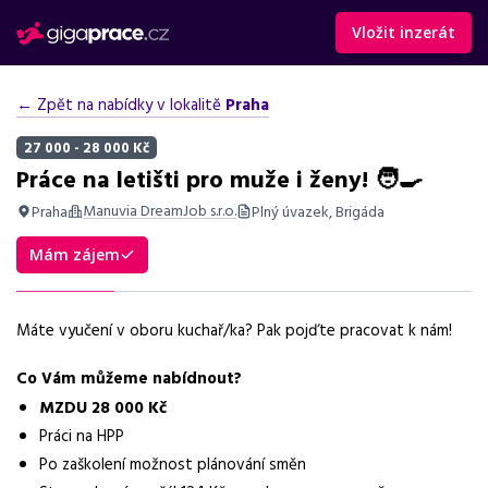
Vložit inzerát
← Zpět na nabídky v lokalitě
Praha
27 000 - 28 000 Kč
Práce na letišti pro muže i ženy! 🧑‍🍳
Manuvia DreamJob s.r.o.
Praha
Plný úvazek, Brigáda
Shrnutí nabídky
Mám zájem
Práce na letišti v Praze, mzda 28 000 Kč, směny, bonusy,
stravování zdarma, vhodné pro všechny genderové identity.
Máte vyučení v oboru kuchař/ka? Pak pojďte pracovat k nám!
Základní informace
Co Vám můžeme nabídnout?
Pozice
MZDU 28 000 Kč
Práce na letišti pro muže i ženy
Práci na HPP
Po zaškolení možnost plánování směn
Lokalita nabídky