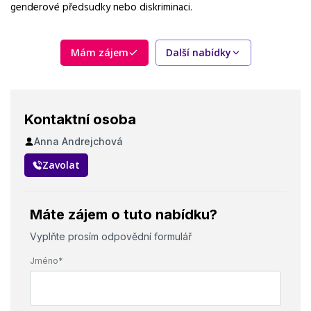
genderové předsudky nebo diskriminaci.
strukturovaný životopis, ochota pracovat ve směnném
provozu
Mám zájem
Další nabídky
Kontaktní osoba
Anna Andrejchová
Zavolat
Máte zájem o tuto nabídku?
Vyplňte prosím odpovědní formulář
Jméno*