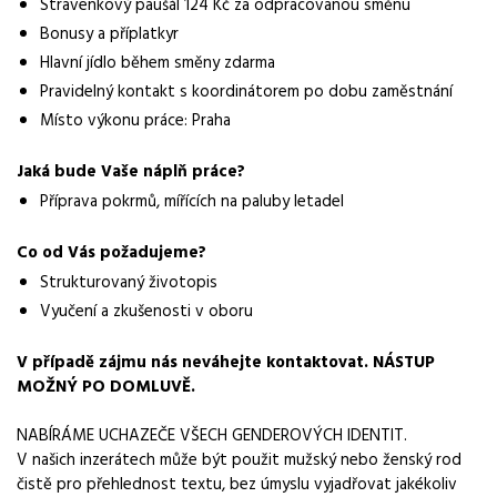
Praha
Stravenkový paušál 124 Kč za odpracovanou směnu
Bonusy a příplatkyr
Zaměstnavatel / agentura
Hlavní jídlo během směny zdarma
Manuvia DreamJob s.r.o.
Pravidelný kontakt s koordinátorem po dobu zaměstnání
Místo výkonu práce: Praha
Typ úvazku
Plný úvazek, Brigáda
Jaká bude Vaše náplň práce?
Mzda
Příprava pokrmů, mířících na paluby letadel
27 000 - 28 000 Kč
Co od Vás požadujeme?
Forma práce
Strukturovaný životopis
práce na pracovišti
Vyučení a zkušenosti v oboru
Bonus
V případě zájmu nás neváhejte kontaktovat. NÁSTUP
Bonusy a příplatky
MOŽNÝ PO DOMLUVĚ.
Vybrané benefity
NABÍRÁME UCHAZEČE VŠECH GENDEROVÝCH IDENTIT.
stravování zdarma, bonusy a příplatky, možnost získání ŘP sk C
V našich inzerátech může být použit mužský nebo ženský rod
Požadavky
čistě pro přehlednost textu, bez úmyslu vyjadřovat jakékoliv