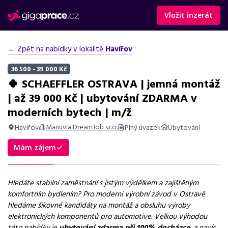
Vložit inzerát
← Zpět na nabídky v lokalitě
Havířov
36 500 - 39 000 Kč
🍀 SCHAEFFLER OSTRAVA | jemná montáž
| až 39 000 Kč | ubytování ZDARMA v
moderních bytech | m/ž
Manuvia DreamJob s.r.o.
Havířov
Plný úvazek
Ubytování
Shrnutí nabídky
Mám zájem
Nabídka práce v Ostravě na montáž a obsluhu výroby
elektronických komponentů s ubytováním zdarma.
Hledáte stabilní zaměstnání s jistým výdělkem a zajištěným
Základní informace
komfortním bydlením? Pro moderní výrobní závod v Ostravě
hledáme šikovné kandidáty na montáž a obsluhu výroby
Pozice
elektronických komponentů pro automotive. Velkou výhodou
Montážní dělník
této nabídky je
ubytování zdarma při 100% docházce
, a navíc