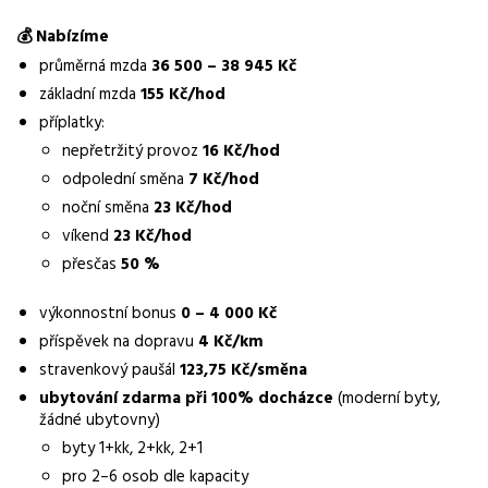
dvousměnný provoz
💰 Nabízíme
Pracovní doba
průměrná mzda
36 500 – 38 945 Kč
12hodinové směny
základní mzda
155 Kč/hod
Forma práce
příplatky:
práce na pracovišti
nepřetržitý provoz
16 Kč/hod
odpolední směna
7 Kč/hod
Vzdělání
noční směna
23 Kč/hod
není vyžadováno
víkend
23 Kč/hod
Bonus
přesčas
50 %
výkonnostní bonus 0 – 4 000 Kč
výkonnostní bonus
0 – 4 000 Kč
Vhodné pro uchazeče z okolí
příspěvek na dopravu
4 Kč/km
Havířov
stravenkový paušál
123,75 Kč/směna
ubytování zdarma při 100% docházce
(moderní byty,
Vybrané benefity
žádné ubytovny)
ubytování zdarma, 25 dní dovolené, týdenní zálohy, stabilní
byty 1+kk, 2+kk, 2+1
práce na HPP
pro 2–6 osob dle kapacity