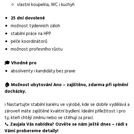
Požadavky
vlastní koupelna, WC i kuchyň
manuální zručnost, pečlivost, zodpovědný přístup
25 dní dovolené
možnost týdenních záloh
stabilní práce na HPP
péče koordinátorů
možnost profesního růstu
🎓 Vhodné pro
absolventy i kandidáty bez praxe
🏠 Možnost ubytování Ano – zajištěno, zdarma při splnění
docházky.
ℹ️ Nastartujte stabilní kariéru ve výrobě, kde se dobře vydělává a
zároveň máte zajištěné kvalitní bydlení. Ideální příležitost i pro
ty, kteří chtějí změnu nebo se stěhují za prací.
📞
Zaujala Vás nabídka? Ozvěte se nám ještě dnes – rádi s
Vámi probereme detaily!