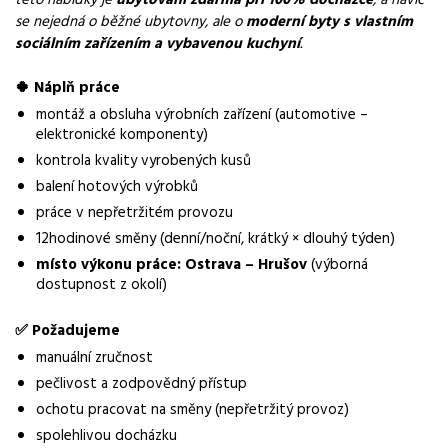
se nejedná o běžné ubytovny, ale o
moderní byty s vlastním
Normalizovaná profese
sociálním zařízením a vybavenou kuchyní
.
montážní dělník
🍀 Náplň práce
Obor / skupina
montáž a obsluha výrobních zařízení (automotive –
výroba
elektronické komponenty)
kontrola kvality vyrobených kusů
Lokalita nabídky
balení hotových výrobků
Havířov
práce v nepřetržitém provozu
Zaměstnavatel / agentura
12hodinové směny (denní/noční, krátký × dlouhý týden)
Manuvia DreamJob s.r.o.
místo výkonu práce: Ostrava – Hrušov
(výborná
dostupnost z okolí)
Typ úvazku
Plný úvazek
✅ Požadujeme
manuální zručnost
Mzda
pečlivost a zodpovědný přístup
36 500 - 39 000 Kč
ochotu pracovat na směny (nepřetržitý provoz)
Směny
spolehlivou docházku