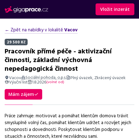
Vložit inzerát
← Zpět na nabídky v lokalitě
Vacov
29 500 Kč
Pracovník přímé péče - aktivizační
činnosti, základní výchovná
nepedagogická činnost
Sociální pohoda, o.p.s.
Vacov
Plný úvazek, Zkrácený úvazek
Výuční list
1.8.2026
(volné od)
Shrnutí nabídky
Mám zájem
Nabízíme práci v sociálních službách v Vacově s mzdu od 29500
Kč, benefity a svoz do práce.
Práce zahrnuje: motivovat a pomáhat klientům domova trávit
Základní informace
smysluplně volný čas, pomáhat klientům udržet a rozvíjet jejich
schopnosti a dovednosti. Poskytovat klientům podporu v
Pozice
situacích a činnostech, které nezvládnou sami.