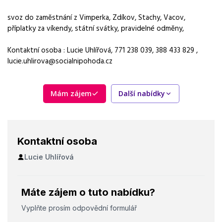
Pracovník přímé péče - aktivizační činnosti, základní výchovná
nepedagogická činnost
svoz do zaměstnání z Vimperka, Zdíkov, Stachy, Vacov,
příplatky za víkendy, státní svátky, pravidelné odměny,
Normalizovaná profese
pracovník přímé péče
Kontaktní osoba : Lucie Uhlířová, 771 238 039, 388 433 829 ,
lucie.uhlirova@socialnipohoda.cz
Obor / skupina
zdravotnictví
Mám zájem
Další nabídky
Lokalita nabídky
Vacov
Zaměstnavatel / agentura
Kontaktní osoba
Sociální pohoda, o.p.s.
Lucie Uhlířová
Typ úvazku
Plný úvazek, Zkrácený úvazek
Máte zájem o tuto nabídku?
Mzda
29 500 Kč
Vyplňte prosím odpovědní formulář