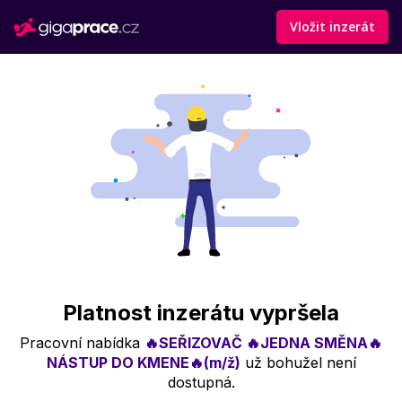
Vložit inzerát
Platnost inzerátu vypršela
Pracovní nabídka
🔥SEŘIZOVAČ 🔥JEDNA SMĚNA🔥
NÁSTUP DO KMENE🔥(m/ž)
už bohužel není
dostupná.