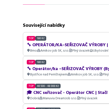
Související nabídky
TOP
180 Kč
🔧 OPERÁTOR/KA–SEŘIZOVAČ VÝROBY | 18
Brno
Amikov job SK, s.r.o.
Plný úvazek
Ubytování
TOP
180 Kč
🔧 Operátor/ka –SEŘIZOVAČ VÝROBY (Bys
Bystřice nad Pernštejnem
Amikov job SK, s.r.o.
Plný
TOP
40 500 - 48 000 Kč
🎓 CNC seřizovač - Operátor CNC | Stačí 
Dobrá
Manuvia DreamJob s.r.o.
Plný úvazek