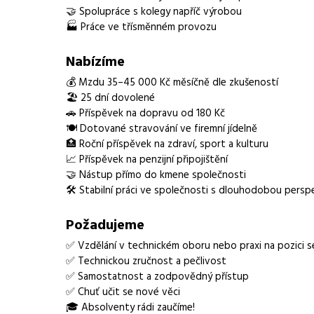
🤝 Spolupráce s kolegy napříč výrobou
Obor / skupina
výroba
🏭 Práce ve třísměnném provozu
Lokalita nabídky
Mladá Vožice
Nabízíme
Zaměstnavatel / agentura
Manuvia DreamJob s.
💰 Mzdu 35–45 000 Kč měsíčně dle zkušeností
🏖️ 25 dní dovolené
Typ úvazku
Plný úvazek
🚗 Příspěvek na dopravu od 180 Kč
🍽️ Dotované stravování ve firemní jídelně
Mzda
35 000 - 45 000 Kč
🏥 Roční příspěvek na zdraví, sport a kulturu
📈 Příspěvek na penzijní připojištění
Směny
třísměnný provoz
🤝 Nástup přímo do kmene společnosti
🛠️ Stabilní práci ve společnosti s dlouhodobou persp
Forma práce
práce na pracovišti
Požadujeme
Vzdělání
není vyžadováno
✅ Vzdělání v technickém oboru nebo praxi na pozici s
Vhodné pro uchazeče z okolí
Mladá Vožice
✅ Technickou zručnost a pečlivost
✅ Samostatnost a zodpovědný přístup
Vybrané benefity
kafetérie, příspěvek
✅ Chuť učit se nové věci
sport/kulturu/volný 
🎓 Absolventy rádi zaučíme!