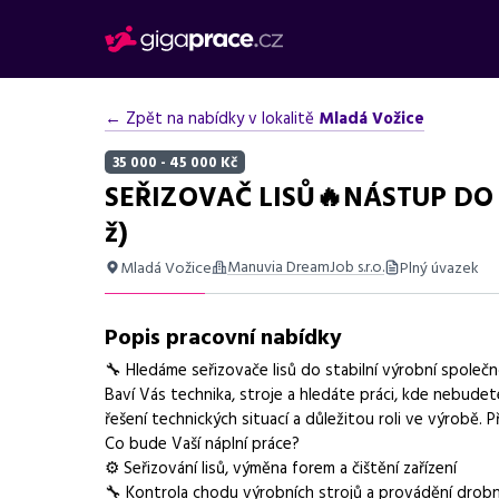
← Zpět na nabídky v lokalitě
Mladá Vožice
35 000 - 45 000 Kč
SEŘIZOVAČ LISŮ🔥NÁSTUP DO
ž)
Manuvia DreamJob s.r.o.
Mladá Vožice
Plný úvazek
Shrnutí nabídky
Popis pracovní nabídky
Nabídka práce seřizovače lisů v Mladé Vožici, vhodná p
🔧 Hledáme seřizovače lisů do stabilní výrobní společn
Základní informace
Baví Vás technika, stroje a hledáte práci, kde nebudete
řešení technických situací a důležitou roli ve výrobě. P
Pozice
Seřizovač lisů
Co bude Vaší náplní práce?
⚙️ Seřizování lisů, výměna forem a čištění zařízení
Normalizovaná profese
seřizovač
🔧 Kontrola chodu výrobních strojů a provádění drob