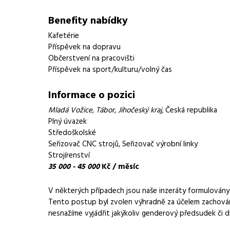
Požadavky
Vzdělání v technické
Benefity nabídky
samostatnost
Kafetérie
Příspěvek na dopravu
Občerstvení na pracovišti
Příspěvek na sport/kulturu/volný čas
Informace o pozici
Mladá Vožice
,
Tábor
,
Jihočeský kraj
, Česká republika
Plný úvazek
Středoškolské
Seřizovač CNC strojů
,
Seřizovač výrobní linky
Strojírenství
35 000 - 45 000
Kč / měsíc
V některých případech jsou naše inzeráty formulová
Tento postup byl zvolen výhradně za účelem zachování
nesnažíme vyjádřit jakýkoliv genderový předsudek či d