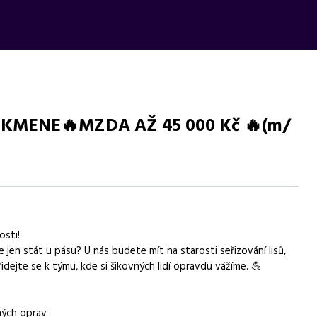
 KMENE🔥MZDA AŽ 45 000 Kč 🔥(m/
ro technicky zručné uchazeče s praxí nebo vzděláním v oboru.
osti!
 jen stát u pásu? U nás budete mít na starosti seřizování lisů,
řidejte se k týmu, kde si šikovných lidí opravdu vážíme. 💪
ných oprav