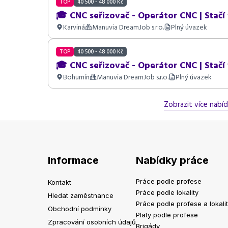
TOP
40 500 - 48 000 Kč
🎓 CNC seřizovač - Operátor CNC | Stačí 
Karviná
Manuvia DreamJob s.r.o.
Plný úvazek
TOP
40 500 - 48 000 Kč
🎓 CNC seřizovač - Operátor CNC | Stačí 
Bohumín
Manuvia DreamJob s.r.o.
Plný úvazek
Zobrazit více nabíd
Informace
Nabídky práce
Práce podle profese
Kontakt
Práce podle lokality
Hledat zaměstnance
Práce podle profese a lokali
Obchodní podmínky
Platy podle profese
Zpracování osobních údajů
Brigády