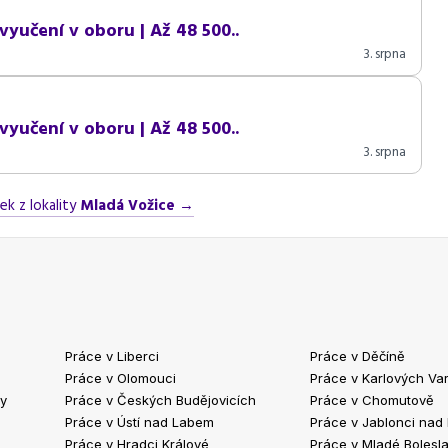
vyučení v oboru | Až 48 500..
3. srpna
vyučení v oboru | Až 48 500..
3. srpna
ek z lokality
Mladá Vožice
→
Práce v Liberci
Práce v Děčíně
Práce v Olomouci
Práce v Karlových Va
ty
Práce v Českých Budějovicích
Práce v Chomutově
Práce v Ústí nad Labem
Práce v Jablonci nad
Práce v Hradci Králové
Práce v Mladé Bolesla