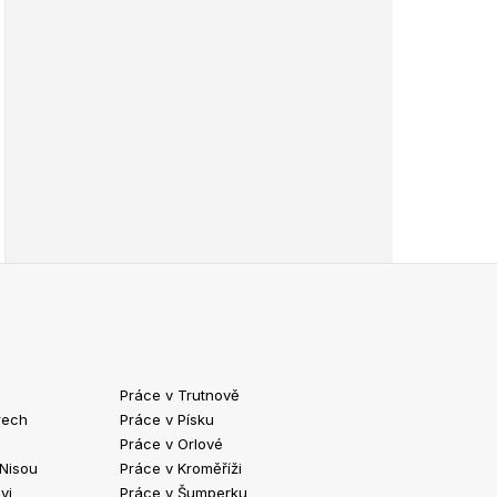
Práce v Trutnově
Práce v Chrud
rech
Práce v Písku
Práce v Havlíč
Práce v Orlové
Práce v Strako
 Nisou
Práce v Kroměříži
Práce v Klatov
vi
Práce v Šumperku
Práce ve Valaš