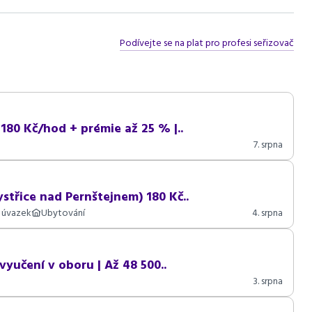
Podívejte se na plat pro profesi seřizovač
0 Kč/hod + prémie až 25 % |..
7. srpna
třice nad Pernštejnem) 180 Kč..
 úvazek
Ubytování
4. srpna
vyučení v oboru | Až 48 500..
3. srpna