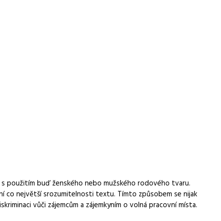
m oboru nebo praxe na pozici seřizovače, technická zručnost,
ny s použitím buď ženského nebo mužského rodového tvaru.
 co největší srozumitelnosti textu. Tímto způsobem se nijak
iskriminaci vůči zájemcům a zájemkyním o volná pracovní místa.