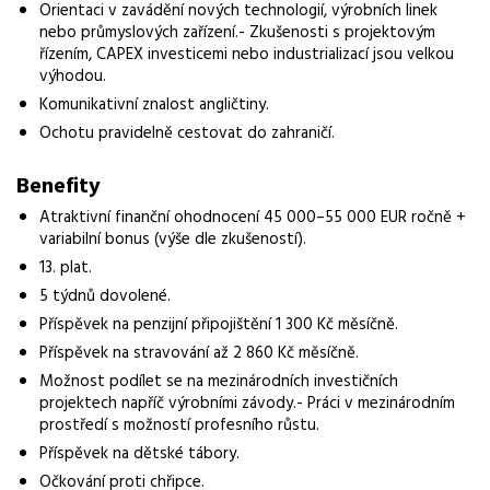
Orientaci v zavádění nových technologií, výrobních linek
nebo průmyslových zařízení.- Zkušenosti s projektovým
Vzdělání
řízením, CAPEX investicemi nebo industrializací jsou velkou
Vysokoškolské
výhodou.
Komunikativní znalost angličtiny.
Vybrané benefity
Ochotu pravidelně cestovat do zahraničí.
13. plat, příspěvek na penzijní připojištění, příspěvek na
stravování, příspěvek na dětské tábory
Benefity
Požadavky
Atraktivní finanční ohodnocení 45 000–55 000 EUR ročně +
Vysokoškolské vzdělání technického směru, zkušenosti s
variabilní bonus (výše dle zkušeností).
řízením technických nebo investičních projektů, praxe z
13. plat.
průmyslové výroby s tavicími procesy
5 týdnů dovolené.
Příspěvek na penzijní připojištění 1 300 Kč měsíčně.
Příspěvek na stravování až 2 860 Kč měsíčně.
Možnost podílet se na mezinárodních investičních
projektech napříč výrobními závody.- Práci v mezinárodním
prostředí s možností profesního růstu.
Příspěvek na dětské tábory.
Očkování proti chřipce.