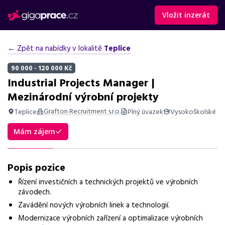
Vložit inzerát
← Zpět na nabídky v lokalitě
Teplice
90 000 - 120 000 Kč
Industrial Projects Manager |
Mezinárodní výrobní projekty
Grafton Recruitment s.r.o.
Teplice
Plný úvazek
Vysokoškolské
Shrnutí nabídky
Mám zájem
Nabídka práce na pozici Industrial Projects Manager v Teplicích,
vhodná pro zkušené projektové manažery ve výrobě s
Popis pozice
cestováním.
Řízení investičních a technických projektů ve výrobních
Základní informace
závodech.
Zavádění nových výrobních linek a technologií.
Pozice
Industrial Projects Manager
Modernizace výrobních zařízení a optimalizace výrobních