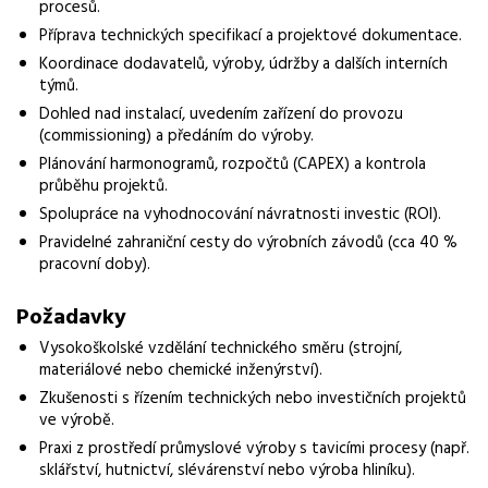
procesů.
Normalizovaná profese
Příprava technických specifikací a projektové dokumentace.
projektový manažer
Koordinace dodavatelů, výroby, údržby a dalších interních
týmů.
Obor / skupina
Dohled nad instalací, uvedením zařízení do provozu
výroba
(commissioning) a předáním do výroby.
Plánování harmonogramů, rozpočtů (CAPEX) a kontrola
Lokalita nabídky
průběhu projektů.
Teplice
Spolupráce na vyhodnocování návratnosti investic (ROI).
Zaměstnavatel / agentura
Pravidelné zahraniční cesty do výrobních závodů (cca 40 %
pracovní doby).
Grafton Recruitment s.r.o.
Požadavky
Typ úvazku
Plný úvazek
Vysokoškolské vzdělání technického směru (strojní,
materiálové nebo chemické inženýrství).
Mzda
Zkušenosti s řízením technických nebo investičních projektů
90 000 - 120 000 Kč
ve výrobě.
Praxi z prostředí průmyslové výroby s tavicími procesy (např.
Forma práce
sklářství, hutnictví, slévárenství nebo výroba hliníku).
práce na pracovišti