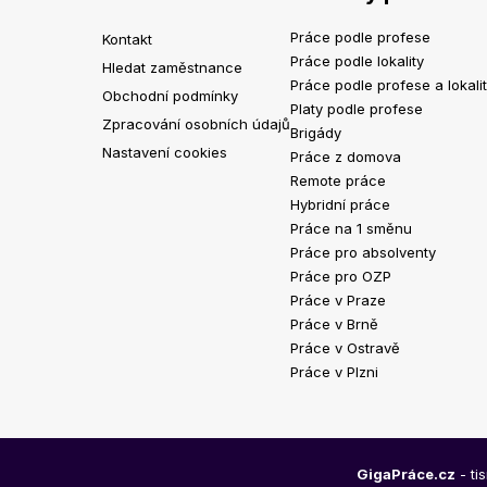
Práce podle profese
Kontakt
Práce podle lokality
Hledat zaměstnance
Práce podle profese a lokali
Obchodní podmínky
Platy podle profese
Zpracování osobních údajů
Brigády
Nastavení cookies
Práce z domova
Remote práce
Hybridní práce
Práce na 1 směnu
Práce pro absolventy
Práce pro OZP
Práce v Praze
Práce v Brně
Práce v Ostravě
Práce v Plzni
GigaPráce.cz
- ti