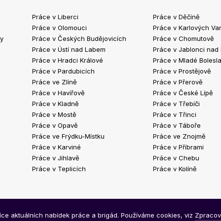
Práce v Liberci
Práce v Děčíně
Práce v Olomouci
Práce v Karlových Va
ty
Práce v Českých Budějovicích
Práce v Chomutově
Práce v Ústí nad Labem
Práce v Jablonci nad
Práce v Hradci Králové
Práce v Mladé Bolesla
Práce v Pardubicích
Práce v Prostějově
Práce ve Zlíně
Práce v Přerově
Práce v Havířově
Práce v České Lípě
Práce v Kladně
Práce v Třebíči
Práce v Mostě
Práce v Třinci
Práce v Opavě
Práce v Táboře
Práce ve Frýdku-Místku
Práce ve Znojmě
Práce v Karviné
Práce v Příbrami
Práce v Jihlavě
Práce v Chebu
Práce v Teplicích
Práce v Kolíně
síce aktuálních nabídek práce a brigád. Používáme cookies, viz
Zpracov