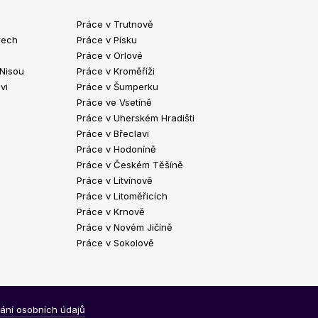
Práce v Trutnově
Práce v Chrud
rech
Práce v Písku
Práce v Havlíč
Práce v Orlové
Práce v Strako
 Nisou
Práce v Kroměříži
Práce v Klatov
vi
Práce v Šumperku
Práce ve Valaš
Práce ve Vsetíně
Práce v Kopřivn
Práce v Uherském Hradišti
Práce v Jindři
Práce v Břeclavi
Práce ve Vyšk
Práce v Hodoníně
Práce ve Žďár
Práce v Českém Těšíně
Práce v Bohum
Práce v Litvínově
Práce v Blans
Práce v Litoměřicích
Práce v Krnově
Práce v Novém Jičíně
Práce v Sokolově
ání osobních údajů