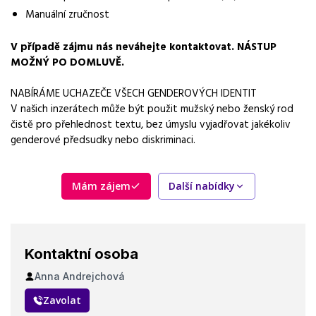
práce na pracovišti
Manuální zručnost
Vzdělání
V případě zájmu nás neváhejte kontaktovat. NÁSTUP
není vyžadováno
MOŽNÝ PO DOMLUVĚ.
Bonus
NABÍRÁME UCHAZEČE VŠECH GENDEROVÝCH IDENTIT
Bonusy a příplatky
V našich inzerátech může být použit mužský nebo ženský rod
čistě pro přehlednost textu, bez úmyslu vyjadřovat jakékoliv
Vybrané benefity
genderové předsudky nebo diskriminaci.
ubytování zdarma, příspěvek na vlastní ubytování, dovolená 25
dní
Mám zájem
Další nabídky
Požadavky
manuální zručnost, ochota pracovat ve směnném provozu
Kontaktní osoba
Anna Andrejchová
Zavolat