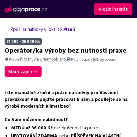
Vložit inzerát
← Zpět na nabídky v lokalitě
Plzeň
31 000 - 36 000 Kč
Operátor/ka výroby bez nutnosti praxe
Manuvia DreamJob s.r.o.
Plzeň
Plný úvazek
Ubytování
Shrnutí nabídky
Mám zájem
Nabídka práce operátor výroby klimatizací v Plzni, mzda až 36
000 Kč, ubytování zdarma, práce na směny.
Jste manuálně zruční a práce na směny pro Vás není
Základní informace
překážkou? Pak pojďte pracovat k nám a podílejte se na
výrobě moderních klimatizací!
Pozice
Operátor výroby
Co Vám můžeme nabídnout?
MZDU až 36 000 Kč
dle zkušeností a praxe
Normalizovaná profese
UBYTOVÁNÍ ZDARMA
, nebo
PŘÍSPĚVEK NA VLASTNÍ