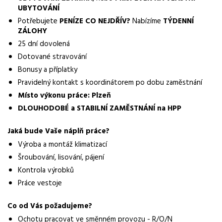
operátor
UBYTOVÁNÍ
Potřebujete
PENÍZE CO NEJDŘÍV?
Nabízíme
TÝDENNÍ
Obor / skupina
ZÁLOHY
výroba
25 dní dovolená
Lokalita nabídky
Dotované stravování
Plzeň
Bonusy a příplatky
Pravidelný kontakt s koordinátorem po dobu zaměstnání
Zaměstnavatel / agentura
Místo výkonu práce: Plzeň
Manuvia DreamJob s.r.o.
DLOUHODOBÉ a STABILNÍ ZAMĚSTNÁNÍ na HPP
Typ úvazku
Jaká bude Vaše náplň práce?
Plný úvazek
Výroba a montáž klimatizací
Mzda
Šroubování, lisování, pájení
31 000 - 36 000 Kč
Kontrola výrobků
Práce vestoje
Směny
dvousměnný provoz
Co od Vás požadujeme?
Forma práce
Ochotu pracovat ve směnném provozu - R/O/N