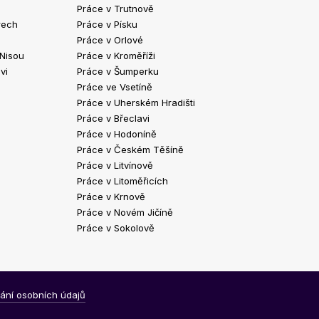
Práce v Trutnově
Práce v Chrud
rech
Práce v Písku
Práce v Havlíč
Práce v Orlové
Práce v Strako
 Nisou
Práce v Kroměříži
Práce v Klatov
vi
Práce v Šumperku
Práce ve Valaš
Práce ve Vsetíně
Práce v Kopřivn
Práce v Uherském Hradišti
Práce v Jindři
Práce v Břeclavi
Práce ve Vyšk
Práce v Hodoníně
Práce ve Žďár
Práce v Českém Těšíně
Práce v Bohum
Práce v Litvínově
Práce v Blans
Práce v Litoměřicích
Práce v Krnově
Práce v Novém Jičíně
Práce v Sokolově
ání osobních údajů