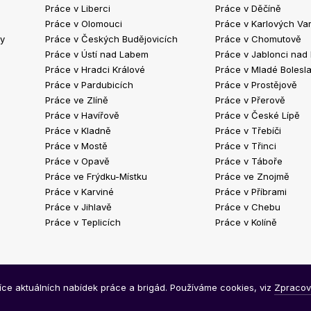
Práce v Liberci
Práce v Děčíně
Práce v Olomouci
Práce v Karlových Va
ty
Práce v Českých Budějovicích
Práce v Chomutově
Práce v Ústí nad Labem
Práce v Jablonci nad
Práce v Hradci Králové
Práce v Mladé Bolesla
Práce v Pardubicích
Práce v Prostějově
Práce ve Zlíně
Práce v Přerově
Práce v Havířově
Práce v České Lípě
Práce v Kladně
Práce v Třebíči
Práce v Mostě
Práce v Třinci
Práce v Opavě
Práce v Táboře
Práce ve Frýdku-Místku
Práce ve Znojmě
Práce v Karviné
Práce v Příbrami
Práce v Jihlavě
Práce v Chebu
Práce v Teplicích
Práce v Kolíně
síce aktuálních nabídek práce a brigád. Používáme cookies, viz
Zpracov