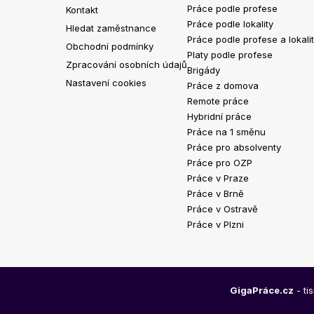
Práce podle profese
Kontakt
Práce podle lokality
Hledat zaměstnance
Práce podle profese a lokali
Obchodní podmínky
Platy podle profese
Zpracování osobních údajů
Brigády
Nastavení cookies
Práce z domova
Remote práce
Hybridní práce
Práce na 1 směnu
Práce pro absolventy
Práce pro OZP
Práce v Praze
Práce v Brně
Práce v Ostravě
Práce v Plzni
GigaPráce.cz
- ti