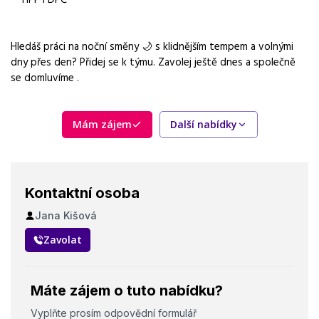
Forma práce
práce na pracovišti
Hledáš práci na noční směny 🌙 s klidnějším tempem a volnými
dny přes den? Přidej se k týmu. Zavolej ještě dnes a společně
Vzdělání
se domluvíme .
Základní
Vybrané benefity
Mám zájem
Další nabídky
5 týdnů dovolené, dotované stravování
Požadavky
manuální zručnost, pečlivost, ochota pracovat pouze na
nočních směnách
Kontaktní osoba
Jana Kišová
Zavolat
Máte zájem o tuto nabídku?
Vyplňte prosím odpovědní formulář