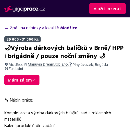
Vložit inzerát
← Zpět na nabídky v lokalitě
Modřice
29 000 - 31 000 Kč
🌙Výroba dárkových balíčků v Brně/ HPP
i brigádně / pouze noční směny 🌙
Manuvia DreamJob s.r.o.
Modřice
Plný úvazek, Brigáda
Základní
Shrnutí nabídky
Mám zájem
Práce ve výrobě dárkových balíčků v Modřicích, noční směny,
mzda 29 000–31 000 Kč, volné dny, bonusy.
🔧 Náplň práce:
Základní informace
Kompletace a výroba dárkových balíčků, sad a reklamních
Pozice
materiálů
Výroba dárkových balíčků v Brně
Balení produktů dle zadání