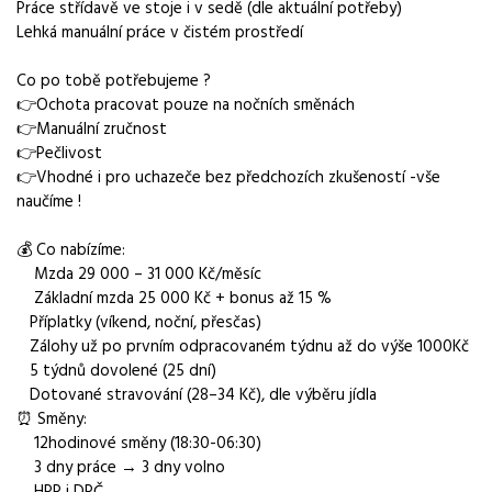
Práce střídavě ve stoje i v sedě (dle aktuální potřeby)
Obor / skupina
Lehká manuální práce v čistém prostředí
výroba
Co po tobě potřebujeme ?
Lokalita nabídky
👉Ochota pracovat pouze na nočních směnách
Modřice
👉Manuální zručnost
👉Pečlivost
Zaměstnavatel / agentura
👉Vhodné i pro uchazeče bez předchozích zkušeností -vše
Manuvia DreamJob s.r.o.
naučíme !
Typ úvazku
💰 Co nabízíme:
Plný úvazek, Brigáda
Mzda 29 000 – 31 000 Kč/měsíc
Základní mzda 25 000 Kč + bonus až 15 %
Mzda
Příplatky (víkend, noční, přesčas)
29 000 - 31 000 Kč
Zálohy už po prvním odpracovaném týdnu až do výše 1000Kč
5 týdnů dovolené (25 dní)
Směny
Dotované stravování (28–34 Kč), dle výběru jídla
noční směny
⏰ Směny:
12hodinové směny (18:30-06:30)
Pracovní doba
3 dny práce → 3 dny volno
18:30-06:30
HPP i DPČ