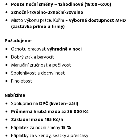
Obor / skupina
Pouze noční směny – 12hodinové (18:00–6:00)
výroba
2xnoční-1xvolno-2xnoční-3xvolno
Místo výkonu práce: Kuřim –
výborná dostupnost MHD
Lokalita nabídky
(zastávka přímo u firmy)
Brno
Požadujeme
Zaměstnavatel / agentura
Ochotu pracovat
výhradně v noci
Manuvia DreamJob s.r.o.
Dobrý zrak a barvocit
Typ úvazku
Manuální zručnost a pečlivost
Brigáda
Spolehlivost a dochvilnost
Plnoletost
Mzda
33 000 - 36 000 Kč
Nabízíme
Směny
Spolupráci na
DPČ (květen–září)
noční směny
Průměrná hrubá mzda až 36 000 Kč
Základní mzdu 185 Kč/h
Pracovní doba
Příplatek za noční směny
15 %
18:00–6:00
Příplatky za víkendy, svátky a přesčasy