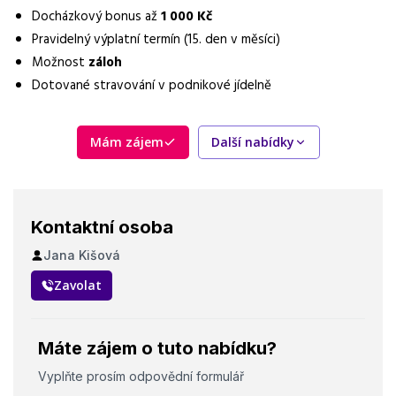
Forma práce
Docházkový bonus až
1 000 Kč
práce na pracovišti
Pravidelný výplatní termín (15. den v měsíci)
Možnost
záloh
Vzdělání
Dotované stravování v podnikové jídelně
Základní
Dojíždění / svoz
Mám zájem
Další nabídky
výborná dostupnost MHD (zastávka přímo u firmy)
Vybrané benefity
zálohy, dotované jídlo, příplatky za víkendy, svátky a přesčasy,
docházkový bonus
Kontaktní osoba
Jana Kišová
Požadavky
ochotu pracovat výhradně v noci, dobrý zrak a barvocit,
Zavolat
manuální zručnost a pečlivost
Máte zájem o tuto nabídku?
Vyplňte prosím odpovědní formulář