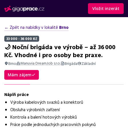
Vložit inzerát
← Zpět na nabídky v lokalitě
Brno
33 000 - 36 000 Kč
🌙 Noční brigáda ve výrobě – až 36 000
Kč. Vhodné i pro osoby bez praxe.
Manuvia DreamJob s.r.o.
Brno
Brigáda
Základní
Shrnutí nabídky
Mám zájem
Nabídka práce na noční směny ve výrobě kabelových svazků v
Brně, mzda až 36 000 Kč, vhodné i pro osoby bez praxe.
Náplň práce
Základní informace
Výroba kabelových svazků a konektorů
Obsluha výrobních zařízení
Pozice
Kontrola a balení hotových výrobků
Noční brigáda ve výrobě
Práce podle jednoduchých pracovních pokynů