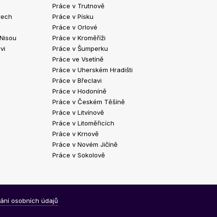
Práce v Trutnově
Práce v Chrud
rech
Práce v Písku
Práce v Havlíč
Práce v Orlové
Práce v Strako
 Nisou
Práce v Kroměříži
Práce v Klatov
vi
Práce v Šumperku
Práce ve Valaš
Práce ve Vsetíně
Práce v Kopřivn
Práce v Uherském Hradišti
Práce v Jindři
Práce v Břeclavi
Práce ve Vyšk
Práce v Hodoníně
Práce ve Žďár
Práce v Českém Těšíně
Práce v Bohum
Práce v Litvínově
Práce v Blans
Práce v Litoměřicích
Práce v Krnově
Práce v Novém Jičíně
Práce v Sokolově
ání osobních údajů