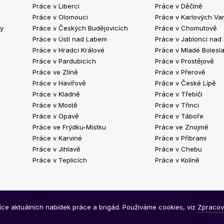
Práce v Liberci
Práce v Děčíně
Práce v Olomouci
Práce v Karlových Va
ty
Práce v Českých Budějovicích
Práce v Chomutově
Práce v Ústí nad Labem
Práce v Jablonci nad
Práce v Hradci Králové
Práce v Mladé Bolesla
Práce v Pardubicích
Práce v Prostějově
Práce ve Zlíně
Práce v Přerově
Práce v Havířově
Práce v České Lípě
Práce v Kladně
Práce v Třebíči
Práce v Mostě
Práce v Třinci
Práce v Opavě
Práce v Táboře
Práce ve Frýdku-Místku
Práce ve Znojmě
Práce v Karviné
Práce v Příbrami
Práce v Jihlavě
Práce v Chebu
Práce v Teplicích
Práce v Kolíně
síce aktuálních nabídek práce a brigád. Používáme cookies, viz
Zpracov