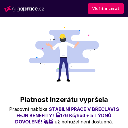
Vložit inzerát
Platnost inzerátu vypršela
Pracovní nabídka
STABILNÍ PRÁCE V BŘECLAVI S
FEJN BENEFITY! 🏭176 Kč/hod + 5 TÝDNŮ
DOVOLENÉ! 🚀🏭
už bohužel není dostupná.