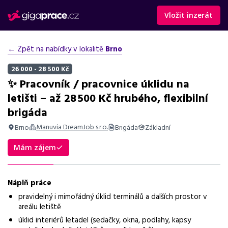
Vložit inzerát
← Zpět na nabídky v lokalitě
Brno
26 000 - 28 500 Kč
✨ Pracovník / pracovnice úklidu na
letišti – až 28 500 Kč hrubého, flexibilní
brigáda
Manuvia DreamJob s.r.o.
Brno
Brigáda
Základní
Shrnutí nabídky
Mám zájem
Nabídka práce na letišti Brno, úklidové práce, směny včetně
nočních, mzda až 28 500 Kč, bonusy a benefity.
Náplň práce
Základní informace
pravidelný i mimořádný úklid terminálů a dalších prostor v
areálu letiště
Pozice
úklid interiérů letadel (sedačky, okna, podlahy, kapsy
Pracovník úklidu na letišti