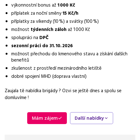
dvousměnný provoz
výkonnostní bonus až
1 000 Kč
příplatek za noční směny
15 Kč/h
Pracovní doba
12hodinové směny
příplatky za víkendy (10 %) a svátky (100 %)
možnost
týdenních záloh
až 1 000 Kč
Vzdělání
spolupráci na
DPČ
Základní
sezonní práci do 31. 10. 2026
možnost přechodu do kmenového stavu a získání dalších
Bonus
benefitů
výkonnostní bonus až 1 000 Kč
zkušenost z prostředí mezinárodního letiště
Vhodné pro uchazeče z okolí
dobré spojení MHD (doprava vlastní)
Brno
Zaujala tě nabídka brigády ? Ozvi se ještě dnes a spolu se
Požadavky
domluvíme !
pečlivost, spolehlivost, zodpovědný přístup
Mám zájem
Další nabídky