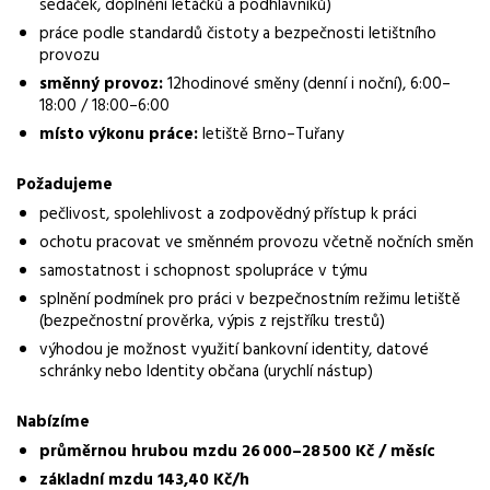
sedaček, doplnění letáčků a podhlavníků)
práce podle standardů čistoty a bezpečnosti letištního
Normalizovaná profese
provozu
úklidč
směnný provoz:
12hodinové směny (denní i noční), 6:00–
18:00 / 18:00–6:00
Obor / skupina
místo výkonu práce:
letiště Brno–Tuřany
úklid
Lokalita nabídky
Požadujeme
Brno
pečlivost, spolehlivost a zodpovědný přístup k práci
ochotu pracovat ve směnném provozu včetně nočních směn
Zaměstnavatel / agentura
samostatnost i schopnost spolupráce v týmu
Manuvia DreamJob s.r.o.
splnění podmínek pro práci v bezpečnostním režimu letiště
(bezpečnostní prověrka, výpis z rejstříku trestů)
Typ úvazku
výhodou je možnost využití bankovní identity, datové
Brigáda
schránky nebo Identity občana (urychlí nástup)
Mzda
Nabízíme
26 000 - 28 500 Kč
průměrnou hrubou mzdu 26 000–28 500 Kč / měsíc
Směny
základní mzdu 143,40 Kč/h