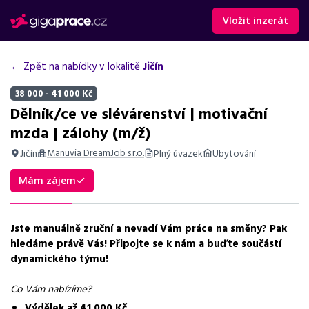
Vložit inzerát
← Zpět na nabídky v lokalitě
Jičín
38 000 - 41 000 Kč
Dělník/ce ve slévárenství | motivační
mzda | zálohy (m/ž)
Manuvia DreamJob s.r.o.
Jičín
Plný úvazek
Ubytování
Shrnutí nabídky
Mám zájem
Nabídka práce dělník ve slévárenství v Jičíně s výdělkem až 41
000 Kč, ubytováním zdarma a možností záloh.
Jste manuálně zruční a nevadí Vám práce na směny? Pak
Základní informace
hledáme právě Vás! Připojte se k nám a buďte součástí
dynamického týmu!
Pozice
Dělník ve slévárenství
Co Vám nabízíme?
Výdělek až 41 000 Kč