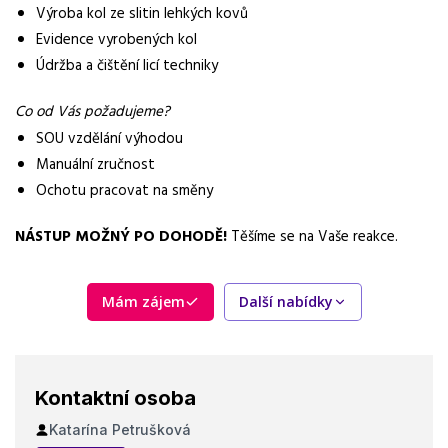
Výroba kol ze slitin lehkých kovů
Forma práce
práce na pracovišti
Evidence vyrobených kol
Údržba a čištění licí techniky
Vybrané benefity
ubytování zdarma, zálohy, 13. a 14. plat, stravenky
Co od Vás požadujeme?
SOU vzdělání výhodou
Požadavky
Manuální zručnost
manuální zručnost, ochota pracovat na směny
Ochotu pracovat na směny
NÁSTUP MOŽNÝ PO DOHODĚ!
Těšíme se na Vaše reakce.
Mám zájem
Další nabídky
Kontaktní osoba
Katarína Petrušková