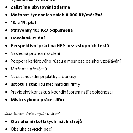
Normalizovaná profese
Zajistíme ubytování zdarma
dělník
Možnost týdenních záloh 8 000 Kč/měsíčně
Obor / skupina
13. a 14. plat
výroba
Stravenky 105 Kč/ odp.směna
Dovolená 25 dní
Lokalita nabídky
Perspektivní práci na HPP bez vstupních testů
Jičín
Následná profesní školení
Zaměstnavatel / agentura
Podpora kariérového růstu a možnost dalšího vzdělávání
Manuvia DreamJob s.r.o.
Možnost přesčasů
Nadstandardní příplatky a bonusy
Typ úvazku
Jistotu a stabilitu mezinárodní firmy
Plný úvazek
Pravidelný kontakt s koordinátorem naší společnosti
Mzda
Místo výkonu práce: Jičín
38 000 - 41 000 Kč
Jaká bude Vaše náplň práce?
Směny
Obsluha nízkotlakých licích strojů
dvousměnný provoz
Obsluha tavících pecí