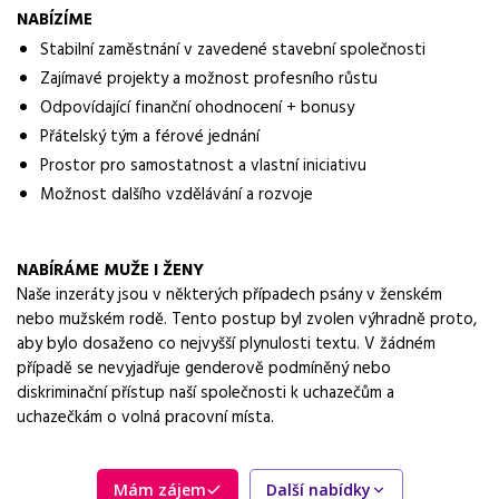
Vzdělání ve stavebním oboru, Zkušenosti na podobné pozici
NABÍZÍME
výhodou, Orientace ve stavební dokumentaci a rozpočtech
Stabilní zaměstnání v zavedené stavební společnosti
Zajímavé projekty a možnost profesního růstu
Odpovídající finanční ohodnocení + bonusy
Přátelský tým a férové jednání
Prostor pro samostatnost a vlastní iniciativu
Možnost dalšího vzdělávání a rozvoje
NABÍRÁME MUŽE I ŽENY
Naše inzeráty jsou v některých případech psány v ženském
nebo mužském rodě. Tento postup byl zvolen výhradně proto,
aby bylo dosaženo co nejvyšší plynulosti textu. V žádném
případě se nevyjadřuje genderově podmíněný nebo
diskriminační přístup naší společnosti k uchazečům a
uchazečkám o volná pracovní místa.
Mám zájem
Další nabídky