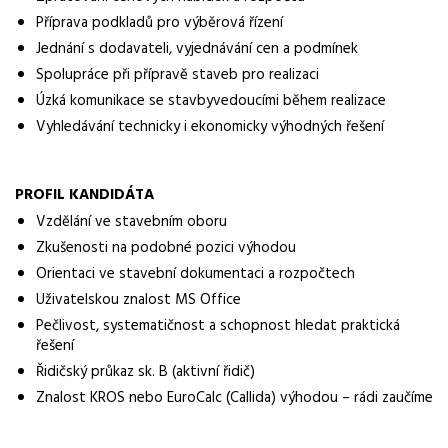
přípravář
Příprava podkladů pro výběrová řízení
Obor / skupina
Jednání s dodavateli, vyjednávání cen a podmínek
stavebnictví
Spolupráce při přípravě staveb pro realizaci
Úzká komunikace se stavbyvedoucími během realizace
Lokalita nabídky
Vyhledávání technicky i ekonomicky výhodných řešení
Klášterec nad Ohří
Zaměstnavatel / agentura
PROFIL KANDIDÁTA
ManpowerGroup s.r.o.
Vzdělání ve stavebním oboru
Typ úvazku
Zkušenosti na podobné pozici výhodou
Plný úvazek
Orientaci ve stavební dokumentaci a rozpočtech
Uživatelskou znalost MS Office
Mzda
Pečlivost, systematičnost a schopnost hledat praktická
65 000 - 50 000 Kč
řešení
Forma práce
Řidičský průkaz sk. B (aktivní řidič)
práce na pracovišti
Znalost KROS nebo EuroCalc (Callida) výhodou – rádi zaučíme
Požadavky