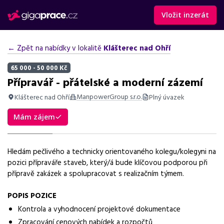
Vložit inzerát
← Zpět na nabídky v lokalitě
Klášterec nad Ohří
65 000 - 50 000 Kč
Přípravář - přátelské a moderní zázemí
ManpowerGroup s.r.o.
Klášterec nad Ohří
Plný úvazek
Shrnutí nabídky
Mám zájem
Nabídka práce přípraváře staveb v Klášterci nad Ohří, vhodná
pro uchazeče s praxí, řidičským průkazem a znalostí rozpočtů.
Hledám pečlivého a technicky orientovaného kolegu/kolegyni na
Základní informace
pozici přípraváře staveb, který/á bude klíčovou podporou při
přípravě zakázek a spolupracovat s realizačním týmem.
Pozice
Přípravář
POPIS POZICE
Kontrola a vyhodnocení projektové dokumentace
Normalizovaná profese
Zpracování cenových nabídek a rozpočtů