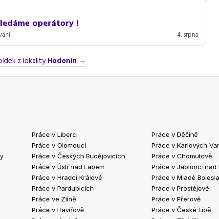
Hledáme operátory !
vání
4. srpna
bídek z lokality
Hodonín
→
Práce v Liberci
Práce v Děčíně
Práce v Olomouci
Práce v Karlových Va
ty
Práce v Českých Budějovicích
Práce v Chomutově
Práce v Ústí nad Labem
Práce v Jablonci nad
Práce v Hradci Králové
Práce v Mladé Bolesla
Práce v Pardubicích
Práce v Prostějově
Práce ve Zlíně
Práce v Přerově
Práce v Havířově
Práce v České Lípě