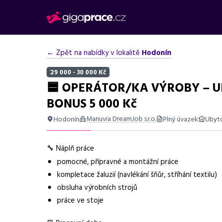
← Zpět na nabídky v lokalitě
Hodonín
29 000 - 30 000 Kč
🟦 OPERÁTOR/KA VÝROBY – 
BONUS 5 000 Kč
Manuvia DreamJob s.r.o.
Hodonín
Plný úvazek
Ubyt
Shrnutí nabídky
🔧 Náplň práce
Nabídka práce v Hodoníně na výrobu s ubytováním, bon
pomocné, přípravné a montážní práce
Základní informace
kompletace žaluzií (navlékání šňůr, stříhání textilu)
obsluha výrobních strojů
Pozice
Operátor výroby
práce ve stoje
Normalizovaná profese
operátor