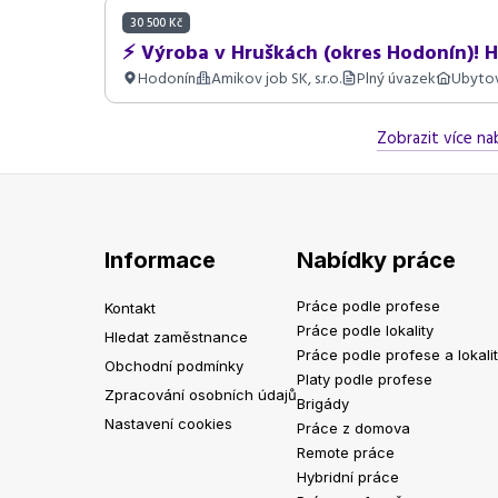
30 500 Kč
⚡ Výroba v Hruškách (okres Hodonín)! 
Hodonín
Amikov job SK, s.r.o.
Plný úvazek
Ubyto
Zobrazit více na
Informace
Nabídky práce
Práce podle profese
Kontakt
Práce podle lokality
Hledat zaměstnance
Práce podle profese a lokali
Obchodní podmínky
Platy podle profese
Zpracování osobních údajů
Brigády
Nastavení cookies
Práce z domova
Remote práce
Hybridní práce