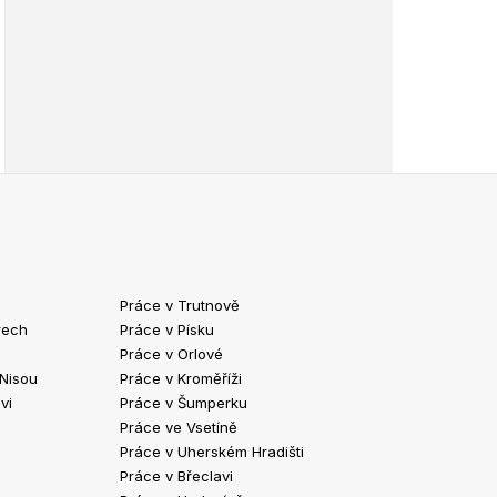
Práce v Trutnově
Práce v Chrud
rech
Práce v Písku
Práce v Havlíč
Práce v Orlové
Práce v Strako
 Nisou
Práce v Kroměříži
Práce v Klatov
vi
Práce v Šumperku
Práce ve Valaš
Práce ve Vsetíně
Práce v Kopřivn
Práce v Uherském Hradišti
Práce v Jindři
Práce v Břeclavi
Práce ve Vyšk