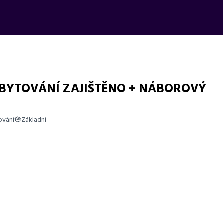
UBYTOVÁNÍ ZAJIŠTĚNO + NÁBOROVÝ
ování
Základní
usy a volnými víkendy. Mzda 29 000–30 000 Kč.