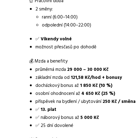
⏰ Pracovní doba
Obor / skupina
výroba
2 směny:
ranní (6:00–14:00)
Lokalita nabídky
Hodonín
odpolední (14:00–22:00)
Zaměstnavatel / agentura
Manuvia DreamJob s.
✅
Víkendy volné
Typ úvazku
možnost přesčasů po dohodě
Plný úvazek
Mzda
29 000 - 30 000 Kč
💰 Mzda a benefity
průměrná mzda
29 000 – 30 000 Kč
Směny
dvousměnný provoz
základní mzda od
121,58 Kč/hod + bonusy
docházkový bonus až
1 850 Kč (10 %)
Pracovní doba
6:00-14:00, 14:00-2
osobní ohodnocení až
4 650 Kč (25 %)
Forma práce
práce na pracovišti
příspěvek na bydlení / ubytování
250 Kč / směna
✅
13. plat
Vzdělání
Základní
✅ náborový bonus až
5 000 Kč
Bonus
nábory bonus 5000 K
✅ 25 dní dovolené
13. plat