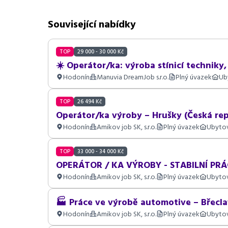
Související nabídky
TOP
29 000 - 30 000 Kč
☀️ Operátor/ka: výroba stínicí techniky,
Hodonín
Manuvia DreamJob s.r.o.
Plný úvazek
Ub
TOP
26 494 Kč
Operátor/ka výroby – Hrušky (Česká rep
Hodonín
Amikov job SK, s.r.o.
Plný úvazek
Ubyto
TOP
33 000 - 34 000 Kč
OPERÁTOR / KA VÝROBY - STABILNÍ PRÁC
Hodonín
Amikov job SK, s.r.o.
Plný úvazek
Ubyto
🏭 Práce ve výrobě automotive – Břeclav
Hodonín
Amikov job SK, s.r.o.
Plný úvazek
Ubyto