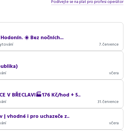
Podívejte se na plat pro profesi operátor
 Hodonín. ☀️ Bez nočních...
ytování
7. července
ublika)
vání
včera
E V BŘECLAVI🏭176 Kč/hod + 5..
vání
31. července
 | vhodné i pro uchazeče z..
vání
včera