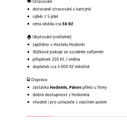
🍽️ Stravování
Dojíždění / svoz
zastávka Hodonín, Pá
dotované stravování v kantýně
výběr z 5 jídel
Vybrané benefity
ubytování, bonus 50
cena oběda cca
50 Kč
🏠 Ubytování (volitelné)
zajištěno v Hostelu Hodonín
3lůžkové pokoje se sociálním zařízením
příspěvek 250 Kč / směna
doplatek cca 3 000 Kč měsíčně
🚍 Doprava
zastávka
Hodonín, Pánov
přímo u firmy
dobrá dostupnost z Hodonína
vhodné i pro uchazeče s vlastním autem