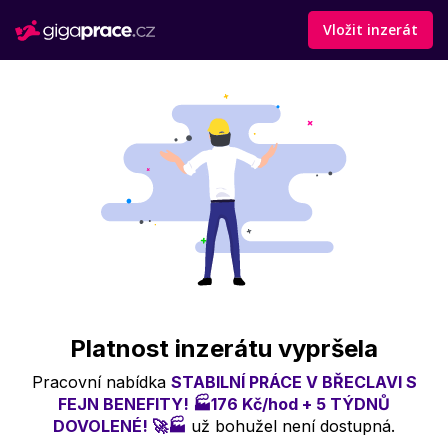
Vložit inzerát
Platnost inzerátu vypršela
Pracovní nabídka
STABILNÍ PRÁCE V BŘECLAVI S
FEJN BENEFITY! 🏭176 Kč/hod + 5 TÝDNŮ
DOVOLENÉ! 🚀🏭
už bohužel není dostupná.