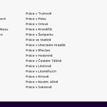
Práce v Trutnově
Práce v Chrud
rech
Práce v Písku
Práce v Havlíč
Práce v Orlové
Práce v Strako
 Nisou
Práce v Kroměříži
Práce v Klatov
vi
Práce v Šumperku
Práce ve Valaš
Práce ve Vsetíně
Práce v Kopřivn
Práce v Uherském Hradišti
Práce v Jindři
Práce v Břeclavi
Práce ve Vyšk
Práce v Hodoníně
Práce ve Žďár
Práce v Českém Těšíně
Práce v Bohum
Práce v Litvínově
Práce v Blans
Práce v Litoměřicích
Práce v Krnově
Práce v Novém Jičíně
Práce v Sokolově