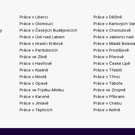
Práce v Liberci
Práce v Děčíně
Práce v Olomouci
Práce v Karlových Va
ty
Práce v Českých Budějovicích
Práce v Chomutově
Práce v Ústí nad Labem
Práce v Jablonci nad
Práce v Hradci Králové
Práce v Mladé Bolesla
Práce v Pardubicích
Práce v Prostějově
Práce ve Zlíně
Práce v Přerově
Práce v Havířově
Práce v České Lípě
Práce v Kladně
Práce v Třebíči
Práce v Mostě
Práce v Třinci
Práce v Opavě
Práce v Táboře
Práce ve Frýdku-Místku
Práce ve Znojmě
Práce v Karviné
Práce v Příbrami
Práce v Jihlavě
Práce v Chebu
Práce v Teplicích
Práce v Kolíně