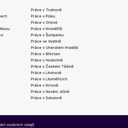
Práce v Trutnově
Práce v Chrud
rech
Práce v Písku
Práce v Havlíč
Práce v Orlové
Práce v Strako
 Nisou
Práce v Kroměříži
Práce v Klatov
vi
Práce v Šumperku
Práce ve Valaš
Práce ve Vsetíně
Práce v Kopřivn
Práce v Uherském Hradišti
Práce v Jindři
Práce v Břeclavi
Práce ve Vyšk
Práce v Hodoníně
Práce ve Žďár
Práce v Českém Těšíně
Práce v Bohum
Práce v Litvínově
Práce v Blans
Práce v Litoměřicích
Práce v Krnově
Práce v Novém Jičíně
Práce v Sokolově
ání osobních údajů