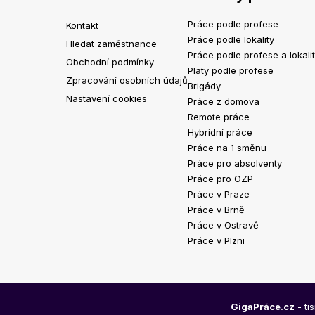
Práce podle profese
Kontakt
Práce podle lokality
Hledat zaměstnance
Práce podle profese a lokali
Obchodní podmínky
Platy podle profese
Zpracování osobních údajů
Brigády
Nastavení cookies
Práce z domova
Remote práce
Hybridní práce
Práce na 1 směnu
Práce pro absolventy
Práce pro OZP
Práce v Praze
Práce v Brně
Práce v Ostravě
Práce v Plzni
GigaPráce.cz
- ti