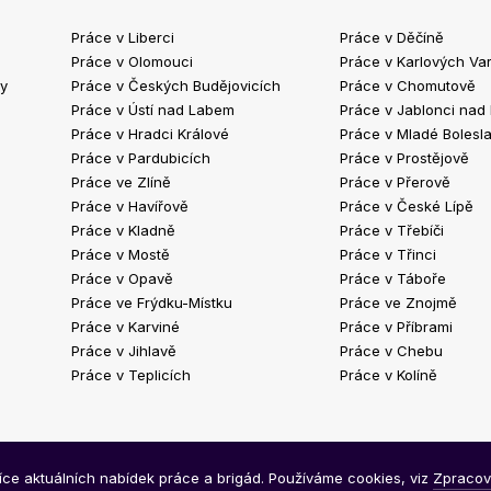
Práce v Liberci
Práce v Děčíně
Práce v Olomouci
Práce v Karlových Va
ty
Práce v Českých Budějovicích
Práce v Chomutově
Práce v Ústí nad Labem
Práce v Jablonci nad
Práce v Hradci Králové
Práce v Mladé Bolesla
Práce v Pardubicích
Práce v Prostějově
Práce ve Zlíně
Práce v Přerově
Práce v Havířově
Práce v České Lípě
Práce v Kladně
Práce v Třebíči
Práce v Mostě
Práce v Třinci
Práce v Opavě
Práce v Táboře
Práce ve Frýdku-Místku
Práce ve Znojmě
Práce v Karviné
Práce v Příbrami
Práce v Jihlavě
Práce v Chebu
Práce v Teplicích
Práce v Kolíně
síce aktuálních nabídek práce a brigád. Používáme cookies, viz
Zpracov