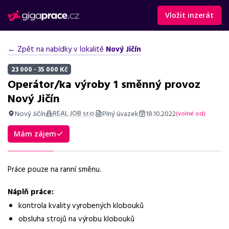
Vložit inzerát
← Zpět na nabídky v lokalitě
Nový Jičín
23 000 - 35 000 Kč
Operátor/ka výroby 1 směnný provoz
Nový Jičín
REAL JOB s.r.o.
Nový Jičín
Plný úvazek
18.10.2022
(volné od)
Shrnutí nabídky
Mám zájem
Nabídka práce v Novém Jičíně na ranní směnu, plat 150-190
Kč/hod, benefity a možnost přesčasů.
Práce pouze na ranní směnu.
Základní informace
Náplň práce:
Pozice
kontrola kvality vyrobených klobouků
Operátor výroby
obsluha strojů na výrobu klobouků