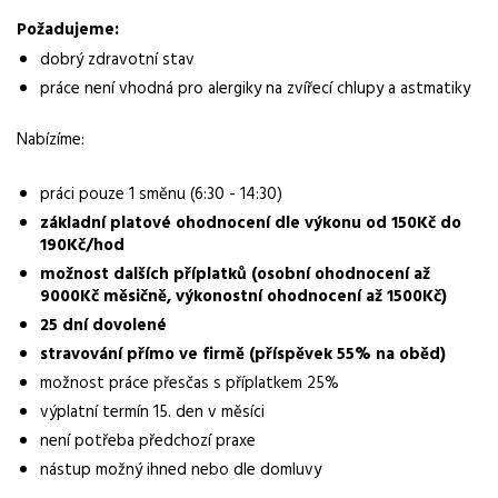
Normalizovaná profese
Požadujeme:
operátor
dobrý zdravotní stav
Obor / skupina
práce není vhodná pro alergiky na zvířecí chlupy a astmatiky
výroba
Nabízíme:
Lokalita nabídky
Nový Jičín
práci pouze 1 směnu (6:30 - 14:30)
základní platové ohodnocení dle výkonu od 150Kč do
Zaměstnavatel / agentura
190Kč/hod
REAL JOB s.r.o.
možnost dalších příplatků (osobní ohodnocení až
9000Kč měsičně, výkonostní ohodnocení až 1500Kč)
Typ úvazku
Plný úvazek
25 dní dovolené
stravování přímo ve firmě (příspěvek 55% na oběd)
Mzda
možnost práce přesčas s příplatkem 25%
23 000 - 35 000 Kč
výplatní termín 15. den v měsíci
není potřeba předchozí praxe
Směny
jednosměnný provoz
nástup možný ihned nebo dle domluvy