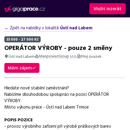
Vložit inzerát
← Zpět na nabídky v lokalitě
Ústí nad Labem
33 000 - 27 000 Kč
OPERÁTOR VÝROBY - pouze 2 směny
ManpowerGroup s.r.o.
Ústí nad Labem
Plný úvazek
Shrnutí nabídky
Mám zájem
Nabídka práce operátora výroby v Ústí nad Labem, mzda od 27
000 do 33 000 Kč, 5 týdnů dovolené, práce ve 2 směnách.
Hledáte nové stabilní zaměstnání?
Základní informace
Nabízíme dlouhodobou spolupráci na pozici OPERÁTOR
VÝROBY.
Pozice
Místo výkonu práce - Ústí nad Labem Trmice
Operátor výroby - pouze 2 směny
POPIS POZICE
Normalizovaná profese
- provoz výrobního zařízení při výrobě práškových barev