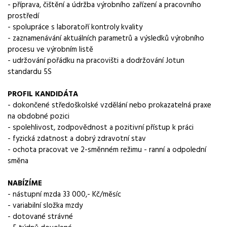
operátor
- příprava, čištění a údržba výrobního zařízení a pracovního
prostředí
Obor / skupina
- spolupráce s laboratoří kontroly kvality
výroba
- zaznamenávání aktuálních parametrů a výsledků výrobního
procesu ve výrobním listě
Lokalita nabídky
- udržování pořádku na pracovišti a dodržování Jotun
Ústí nad Labem
standardu 5S
Zaměstnavatel / agentura
PROFIL KANDIDÁTA
ManpowerGroup s.r.o.
- dokončené středoškolské vzdělání nebo prokazatelná praxe
na obdobné pozici
Typ úvazku
- spolehlivost, zodpovědnost a pozitivní přístup k práci
Plný úvazek
- fyzická zdatnost a dobrý zdravotní stav
- ochota pracovat ve 2-směnném režimu - ranní a odpolední
Mzda
směna
33 000 - 27 000 Kč
NABÍZÍME
Směny
- nástupní mzda 33 000,- Kč/měsíc
dvousměnný provoz
- variabilní složka mzdy
- dotované strávné
Pracovní doba