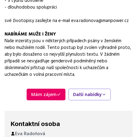
- 5 týdnů dovolené
ranní a odpolední směna
- dlouhodobou spolupráci
Forma práce
své životopisy zasílejte na e-mail
eva.radonova@manpower.cz
práce na pracovišti
NABÍRÁME MUŽE I ŽENY
Vzdělání
Naše inzeráty jsou v některých případech psány v ženském
středoškolské
nebo mužském rodě. Tento postup byl zvolen výhradně proto,
aby bylo dosaženo co nejvyšší plynulosti textu. V žádném
Vybrané benefity
případě se nevyjadřuje genderově podmíněný nebo
5 týdnů dovolené, dotované stravné
diskriminační přístup naší společnosti k uchazečům a
uchazečkám o volná pracovní místa.
Požadavky
středoškolské vzdělání nebo praxe na obdobné pozici,
spolehlivost, zodpovědnost
Mám zájem
Další nabídky
Kontaktní osoba
Eva Radoňová