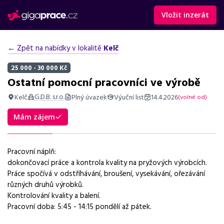
Vložit inzerát
← Zpět na nabídky v lokalitě
Kelč
25 000 - 30 000 Kč
Ostatní pomocní pracovníci ve výrobě
G.D.B. s.r.o.
Kelč
Plný úvazek
Výuční list
14.4.2026
(volné od)
Shrnutí nabídky
Mám zájem
Práce ve výrobě v Kelči, kontrola kvality a balení, mzda 25 000 -
30 000 Kč, práce na plný úvazek.
Pracovní náplň:
Základní informace
dokončovací práce a kontrola kvality na pryžových výrobcích.
Práce spočívá v odstříhávání, broušení, vysekávání, ořezávání
Pozice
různých druhů výrobků.
Ostatní pomocní pracovníci ve výrobě
Kontrolování kvality a balení.
Pracovní doba: 5:45 - 14:15 pondělí až pátek.
Normalizovaná profese