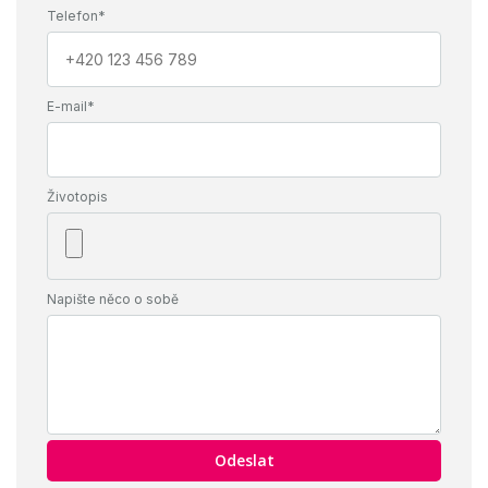
práce na pracovišti
Telefon*
Vzdělání
Výuční list
E-mail*
Nástup
14.4.2026
Životopis
Napište něco o sobě