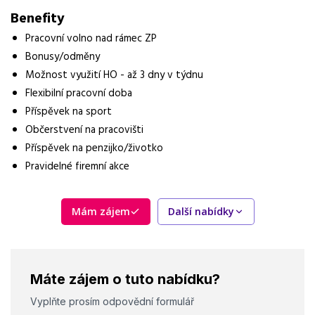
Benefity
Vzdělání
Vysokoškolské
Pracovní volno nad rámec ZP
Bonusy/odměny
Vybrané benefity
Možnost využití HO - až 3 dny v týdnu
bonusy/odměny, možnost využití HO, flexibilní pracovní doba,
Flexibilní pracovní doba
příspěvek na sport
Příspěvek na sport
Požadavky
Občerstvení na pracovišti
SŠ nebo VŠ vzdělání ekonomického směru, znalost podvojného
Příspěvek na penzijko/životko
účetnictví, alespoň 1 rok praxe na pozici samostatné účetní
Pravidelné firemní akce
Mám zájem
Další nabídky
Máte zájem o tuto nabídku?
Vyplňte prosím odpovědní formulář