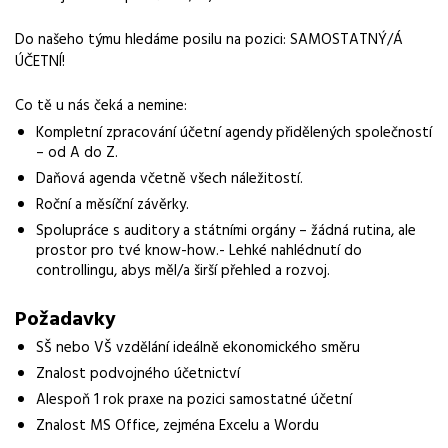
Normalizovaná profese
Do našeho týmu hledáme posilu na pozici: SAMOSTATNÝ/Á
účetní
ÚČETNÍ!
Obor / skupina
Co tě u nás čeká a nemine:
administrativa
Kompletní zpracování účetní agendy přidělených společností
Lokalita nabídky
– od A do Z.
Pelhřimov
Daňová agenda včetně všech náležitostí.
Roční a měsíční závěrky.
Zaměstnavatel / agentura
Spolupráce s auditory a státními orgány – žádná rutina, ale
Grafton Recruitment s.r.o.
prostor pro tvé know-how.- Lehké nahlédnutí do
controllingu, abys měl/a širší přehled a rozvoj.
Typ úvazku
Plný úvazek
Požadavky
Mzda
SŠ nebo VŠ vzdělání ideálně ekonomického směru
45 000 - 55 000 Kč
Znalost podvojného účetnictví
Alespoň 1 rok praxe na pozici samostatné účetní
Forma práce
Znalost MS Office, zejména Excelu a Wordu
práce na pracovišti