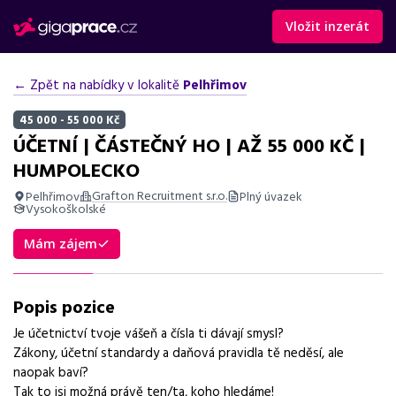
Vložit inzerát
← Zpět na nabídky v lokalitě
Pelhřimov
45 000 - 55 000 Kč
ÚČETNÍ | ČÁSTEČNÝ HO | AŽ 55 000 KČ |
HUMPOLECKO
Grafton Recruitment s.r.o.
Pelhřimov
Plný úvazek
Vysokoškolské
Shrnutí nabídky
Mám zájem
Nabídka práce účetní v Pelhřimově, vhodná pro zkušené účetní
s praxí, flexibilní pracovní doba a benefity.
Popis pozice
Základní informace
Je účetnictví tvoje vášeň a čísla ti dávají smysl?
Zákony, účetní standardy a daňová pravidla tě neděsí, ale
Pozice
naopak baví?
Účetní
Tak to jsi možná právě ten/ta, koho hledáme!