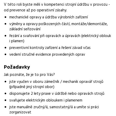
V této roli byste měli v kompetenci strojní údržbu v provozu -
od prevence až po operativní zásahy.
Normalizovaná profese
mechanik
mechanické opravy a údržba výrobních zařízení
výměny a opravy poškozených částí, montáže/demontáže,
Obor / skupina
základní seřizování
výroba
řezání a svařování při opravách a úpravách (elektrický oblouk
i plamen)
Lokalita nabídky
preventivní kontroly zařízení a řešení závad včas
Ústí nad Labem
vedení stručné evidence provedených oprav
Zaměstnavatel / agentura
Požadavky
Grafton Recruitment s.r.o.
Jak poznáte, že je to pro Vás?
Typ úvazku
jste vyučen v oboru zámečník / mechanik opravář strojů
Plný úvazek
(případně jiný strojní obor)
disponujete 2 lety praxe v údržbě nebo opravách strojů
Mzda
svařujete elektrickým obloukem i plamenem
40 000 - 50 000 Kč
jste manuálně zručný/á, samostatný/á a umíte si práci
Forma práce
zorganizovat