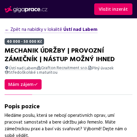
Vložit inzerát
← Zpět na nabídky v lokalitě
Ústí nad Labem
40 000 - 50 000 Kč
MECHANIK ÚDRŽBY | PROVOZNÍ
ZÁMEČNÍK | NÁSTUP MOŽNÝ IHNED
Grafton Recruitment s.r.o.
Ústí nad Labem
Plný úvazek
Středoškolské s maturitou
Shrnutí nabídky
Mám zájem
Nabídka práce v Ústí nad Labem na pozici mechanika údržby,
mzda 40 000 - 50 000 Kč, práce na plný úvazek, svařování,
Popis pozice
opravy strojů.
Hledáme posilu, která se nebojí operativních oprav, umí
Základní informace
pracovat samostatně a bere údržbu jako řemeslo. Máte
zámečnickou praxi a baví vás svařovat? Výborně! Dejte nám o
Pozice
sobě vědět.
Mechanik údržby