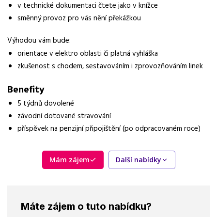
práce na pracovišti
v technické dokumentaci čtete jako v knížce
směnný provoz pro vás nění překážkou
Vzdělání
Středoškolské s maturitou
Výhodou vám bude:
orientace v elektro oblasti či platná vyhláška
Vybrané benefity
zkušenost s chodem, sestavováním i zprovozňováním linek
5 týdnů dovolené, závodní dotované stravování, příspěvek na
penzijní připojištění
Benefity
Požadavky
5 týdnů dovolené
vyučen v oboru zámečník / mechanik opravář strojů, 2 roky
závodní dotované stravování
praxe v údržbě nebo opravách strojů, svařování elektrickým
obloukem i plamenem
příspěvek na penzijní připojištění (po odpracovaném roce)
Mám zájem
Další nabídky
Máte zájem o tuto nabídku?