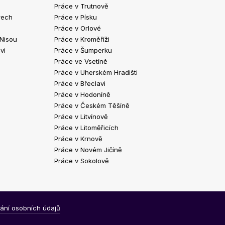
Práce v Trutnově
Práce v Chrud
rech
Práce v Písku
Práce v Havlíč
Práce v Orlové
Práce v Strako
 Nisou
Práce v Kroměříži
Práce v Klatov
vi
Práce v Šumperku
Práce ve Valaš
Práce ve Vsetíně
Práce v Kopřivn
Práce v Uherském Hradišti
Práce v Jindři
Práce v Břeclavi
Práce ve Vyšk
Práce v Hodoníně
Práce ve Žďár
Práce v Českém Těšíně
Práce v Bohum
Práce v Litvínově
Práce v Blans
Práce v Litoměřicích
Práce v Krnově
Práce v Novém Jičíně
Práce v Sokolově
ání osobních údajů