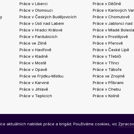
Práce v Liberci
Práce v Děčíně
Práce v Olomouci
Práce v Karlových Va
ty
Práce v Českých Budějovicích
Práce v Chomutově
Práce v Ústí nad Labem
Práce v Jablonci nad
Práce v Hradci Králové
Práce v Mladé Bolesla
Práce v Pardubicích
Práce v Prostějově
Práce ve Zlíně
Práce v Přerově
Práce v Havířově
Práce v České Lípě
Práce v Kladně
Práce v Třebíči
Práce v Mostě
Práce v Třinci
Práce v Opavě
Práce v Táboře
Práce ve Frýdku-Místku
Práce ve Znojmě
Práce v Karviné
Práce v Příbrami
Práce v Jihlavě
Práce v Chebu
Práce v Teplicích
Práce v Kolíně
síce aktuálních nabídek práce a brigád. Používáme cookies, viz
Zpracov