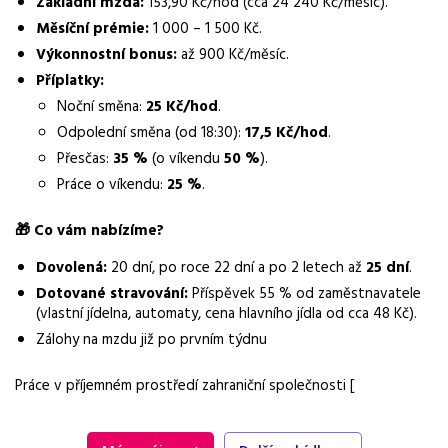
Základní mzda:
153,90 Kč/hod (cca 24 240 Kč/měsíc).
Forma práce
Měsíční prémie:
1 000 – 1 500 Kč.
práce na pracovišti
Výkonnostní bonus:
až 900 Kč/měsíc.
Vzdělání
Příplatky:
Základní
Noční směna:
25 Kč/hod
.
Odpolední směna (od 18:30):
17,5 Kč/hod
.
Vybrané benefity
Přesčas:
35 %
(o víkendu
50 %
).
dovolená 20-25 dní, dotované stravování, zálohy na mzdu,
Práce o víkendu:
25 %
.
příspěvek na stravování
🎁
Co vám nabízíme?
Požadavky
ukončené základní vzdělání nebo SOU, manuální zručnost,
Dovolená:
20 dní, po roce 22 dní a po 2 letech až
25 dní
.
samostatnost
Dotované stravování:
Příspěvek 55 % od zaměstnavatele
(vlastní jídelna, automaty, cena hlavního jídla od cca 48 Kč).
Zálohy na mzdu již po prvním týdnu
Práce v příjemném prostředí zahraniční společnosti [