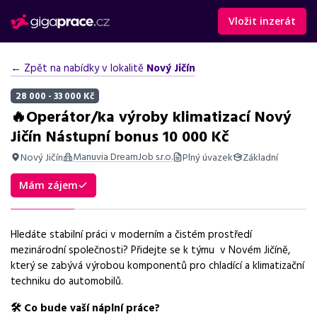
Vložit inzerát
← Zpět na nabídky v lokalitě
Nový Jičín
28 000 - 33 000 Kč
🔥Operátor/ka výroby klimatizací Nový
Jičín Nástupní bonus 10 000 Kč
Manuvia DreamJob s.r.o.
Nový Jičín
Plný úvazek
Základní
Shrnutí nabídky
Mám zájem
Nabízíme práci operátora výroby klimatizací v Novém Jičíně s
mzdou 28 000 Kč a benefity v moderním prostředí.
Hledáte stabilní práci v moderním a čistém prostředí
Základní informace
mezinárodní společnosti? Přidejte se k týmu v Novém Jičíně,
který se zabývá výrobou komponentů pro chladící a klimatizační
Pozice
techniku do automobilů.
Operátor výroby klimatizací
🛠
️ Co bude vaší náplní práce?