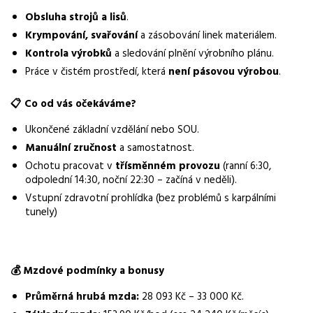
Normalizovaná profese
Obsluha strojů a lisů
.
operátor výroby
Krympování, svařování
a zásobování linek materiálem.
Obor / skupina
Kontrola výrobků
a sledování plnění výrobního plánu.
výroba
Práce v čistém prostředí, která
není pásovou výrobou
.
Lokalita nabídky
📋
Co od vás očekáváme?
Nový Jičín
Ukončené základní vzdělání nebo SOU.
Zaměstnavatel / agentura
Manuální zručnost
a samostatnost.
Manuvia DreamJob s.r.o.
Ochotu pracovat v
třísměnném provozu
(ranní 6:30,
odpolední 14:30, noční 22:30 – začíná v neděli).
Typ úvazku
Vstupní zdravotní prohlídka (bez problémů s karpálními
Plný úvazek
tunely)
Mzda
28 000 - 33 000 Kč
💰
Mzdové podmínky a bonusy
Směny
třísměnný provoz
Průměrná hrubá mzda:
28 093 Kč – 33 000 Kč.