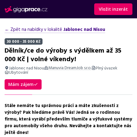
Vložit inzerát
← Zpět na nabídky v lokalitě
Jablonec nad Nisou
30 000 - 35 000 Kč
Dělník/ce do výroby s výdělkem až 35
000 Kč | volné víkendy!
Manuvia DreamJob s.r.o.
Jablonec nad Nisou
Plný úvazek
Ubytování
Shrnutí nabídky
Mám zájem
Nabídka práce v Jablonci nad Nisou na pozici dělníka ve výrobě
se mzdou až 35 000 Kč, volné víkendy, práce ve třísměnném
provozu.
Stále nemáte tu správnou práci a máte zkušenosti z
výroby? Pak hledáme právě Vás! Jedná se o rodinnou
Základní informace
firmu, která vyrábí především tlumiče a výfukové systémy
pro automobily všeho druhu. Neváhejte a kontaktujte nás
Pozice
ještě dnes!
Dělník/ce do výroby