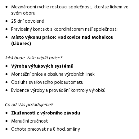
třísměnný provoz
Mezinárodní rychle rostoucí společnost, která je lídrem ve
svém oboru
Pracovní doba
25 dní dovolené
8 hodinové směny
Pravidelný kontakt s koordinátorem naší společnosti
Forma práce
Místo výkonu práce: Hodkovice nad Mohelkou
práce na pracovišti
(Liberec)
Vybrané benefity
Jaká bude Vaše náplň práce?
volné víkendy, výkonnostní bonus, ubytování, příspěvek na
Výroba výfukových systémů
dopravu
Montážní práce a obsluha výrobních linek
Požadavky
Obsluha svařovacího poloautomatu
zkušenosti z výrobního závodu, manuální zručnost, ochota
Evidence výroby a provádění kontroly výrobků
pracovat na 8 hod. směny
Co od Vás požadujeme?
Zkušenosti z výrobního závodu
Manuální zručnost
Ochota pracovat na 8 hod. směny