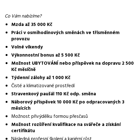
Normalizovaná profese
Co Vám nabízíme?
dělník
Mzda až 35 000 Kč
Práci v osmihodinových směnách ve třísměnném
Obor / skupina
provozu
výroba
Volné víkendy
Lokalita nabídky
Výkonnostní bonus až 5 500 Kč
Jablonec nad Nisou
Možnost UBYTOVÁNÍ nebo příspěvek na dopravu 2 500
Kč měsíčně
Zaměstnavatel / agentura
Týdenní zálohy až 1 000 Kč
Manuvia DreamJob s.r.o.
Čisté a klimatizované prostředí
Stravenkový paušál 110 Kč odp. směna
Typ úvazku
Plný úvazek
Náborový příspěvek 10 000 Kč po odpracovaných 3
měsících
Mzda
Možnost přivýdělku formou přesčasů
30 000 - 35 000 Kč
Možnost rozšíření kvalifikace na svářeče a získání
certifikátu
Směny
Následná profesní školení a kariérní růst