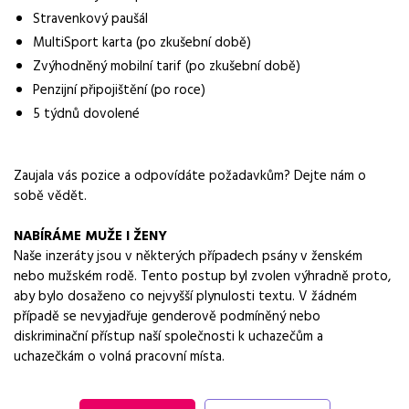
penzijní připojištění
Stravenkový paušál
MultiSport karta (po zkušební době)
Požadavky
SŠ vzdělání v potravinářském oboru, praxe v potravinářské
Zvýhodněný mobilní tarif (po zkušební době)
výrobě, angličtina na úrovni B2
Penzijní připojištění (po roce)
5 týdnů dovolené
Zaujala vás pozice a odpovídáte požadavkům? Dejte nám o
sobě vědět.
NABÍRÁME MUŽE I ŽENY
Naše inzeráty jsou v některých případech psány v ženském
nebo mužském rodě. Tento postup byl zvolen výhradně proto,
aby bylo dosaženo co nejvyšší plynulosti textu. V žádném
případě se nevyjadřuje genderově podmíněný nebo
diskriminační přístup naší společnosti k uchazečům a
uchazečkám o volná pracovní místa.