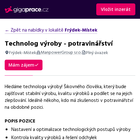
Vložit inzerát
← Zpět na nabídky v lokalitě
Frýdek-Místek
Technolog výroby - potravinářství
ManpowerGroup s.r.o.
Frýdek-Místek
Plný úvazek
Shrnutí nabídky
Mám zájem
Nabídka práce technologa výroby v Moravskoslezském kraji,
vhodná pro kandidáty s praxí v potravinářství.
Hledáme technologa výroby! Šikovného člověka, který bude
Základní informace
zajišťovat stabilní výrobu, kvalitu výrobků a podílet se na jejich
zlepšování. Ideálně někoho, kdo má zkušenosti v potravinářství
Pozice
na obdobné pozici.
Technolog výroby
POPIS POZICE
Normalizovaná profese
Nastavení a optimalizace technologických postupů výroby
technolog
Kontrola kvality výrobků a řešení odchylek