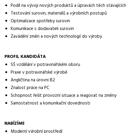
Podíl na vývoji nových produktů a úpravách těch stávajících
Obor / skupina
výroba
Testování surovin, materiálů a výrobních postupů
Optimalizace spotřeby surovin
Lokalita nabídky
Komunikace s dodavateli surovin
Frýdek-Místek
Zavádění změn a nových technologií do výroby
Zaměstnavatel / agentura
ManpowerGroup s.r.o.
PROFIL KANDIDÁTA
Typ úvazku
SŠ vzdělání v potravinářském oboru
Plný úvazek
Praxe v potravinářské výrobě
Angličtina na úrovni B2
Forma práce
Znalost práce na PC
práce na pracovišti
Schopnost řešit provozní situace a reagovat na změny
Vzdělání
Samostatnost a komunikační dovednosti
není vyžadováno
Vybrané benefity
NABÍZÍME
stravenkový paušál, MultiSport karta, zvýhodněný mobilní tarif,
Moderní výrobní prostředí