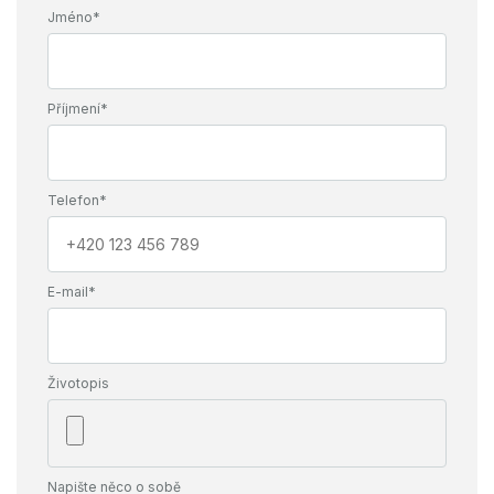
Požadavky
Jméno*
ochotu pracovat ve směnném provozu, spolehlivost, chuť učit
se novým věcem
Příjmení*
Telefon*
E-mail*
Životopis
Napište něco o sobě