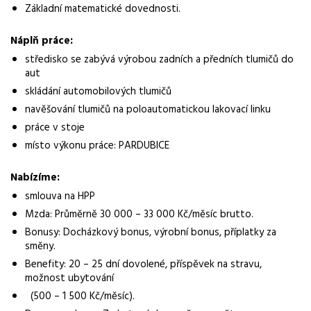
Základní matematické dovednosti.
Normalizovaná profese
Náplň práce:
operátor
středisko se zabývá výrobou zadních a předních tlumičů do
Obor / skupina
aut
výroba
skládání automobilových tlumičů
navěšování tlumičů na poloautomatickou lakovací linku
Lokalita nabídky
práce v stoje
Chrudim
místo výkonu práce: PARDUBICE
Zaměstnavatel / agentura
Nabízíme:
Manuvia DreamJob s.r.o.
smlouva na HPP
Typ úvazku
Mzda: Průměrně 30 000 – 33 000 Kč/měsíc brutto.
Plný úvazek
Bonusy: Docházkový bonus, výrobní bonus, příplatky za
směny.
Mzda
Benefity: 20 – 25 dní dovolené, příspěvek na stravu,
30 000 - 33 000 Kč
možnost ubytování
Pracovní doba
(500 – 1 500 Kč/měsíc).