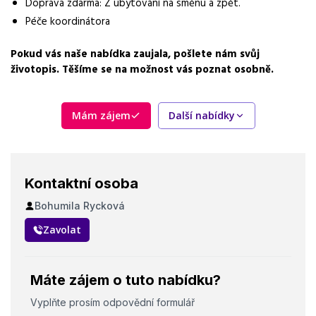
3 směny
Doprava zdarma: Z ubytování na směnu a zpět.
Péče koordinátora
Forma práce
práce na pracovišti
Pokud vás naše nabídka zaujala, pošlete nám svůj
životopis. Těšíme se na možnost vás poznat osobně.
Vzdělání
Základní
Mám zájem
Další nabídky
Bonus
Docházkový bonus, výrobní bonus, příplatky za směny
Dojíždění / svoz
Kontaktní osoba
z ubytování na směnu a zpět
Bohumila Rycková
Vhodné pro uchazeče z okolí
Chrudim
Zavolat
Vybrané benefity
příspěvek na stravu, možnost ubytování, doprava zdarma, 20 –
Máte zájem o tuto nabídku?
25 dní dovolené
Vyplňte prosím odpovědní formulář