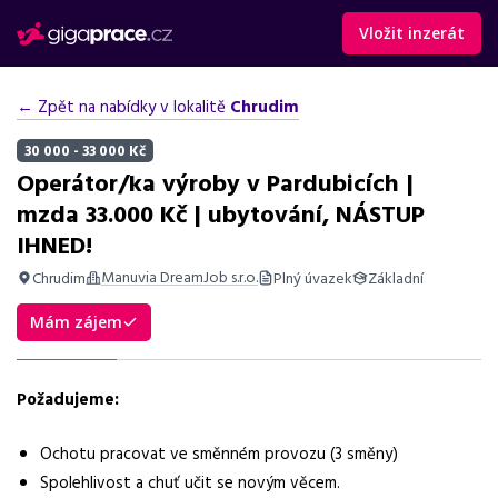
Vložit inzerát
← Zpět na nabídky v lokalitě
Chrudim
30 000 - 33 000 Kč
Operátor/ka výroby v Pardubicích |
mzda 33.000 Kč | ubytování, NÁSTUP
IHNED!
Manuvia DreamJob s.r.o.
Chrudim
Plný úvazek
Základní
Shrnutí nabídky
Mám zájem
Práce v Pardubicích na směny s mzdou 30 000-33 000 Kč,
ubytováním a bonusy. Nástup ihned.
Požadujeme:
Základní informace
Ochotu pracovat ve směnném provozu (3 směny)
Pozice
Spolehlivost a chuť učit se novým věcem.
Operátor výroby