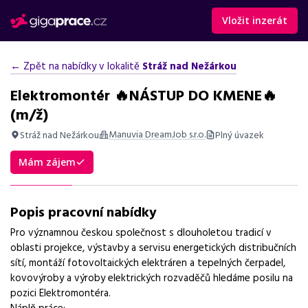
Vložit inzerát
← Zpět na nabídky v lokalitě
Stráž nad Nežárkou
Elektromontér 🔥NÁSTUP DO KMENE🔥
(m/ž)
Manuvia DreamJob s.r.o.
Stráž nad Nežárkou
Plný úvazek
Shrnutí nabídky
Mám zájem
Nabídka práce elektromontéra ve Stráži nad Nežárkou, vhodná
pro zájemce s praxí v elektro a řidičským průkazem sk. B.
Popis pracovní nabídky
Základní informace
Pro významnou českou společnost s dlouholetou tradicí v
oblasti projekce, výstavby a servisu energetických distribučních
Pozice
sítí, montáží fotovoltaických elektráren a tepelných čerpadel,
Elektromontér
kovovýroby a výroby elektrických rozvaděčů hledáme posilu na
pozici Elektromontéra.
Normalizovaná profese
Náplň práce: