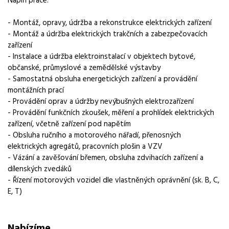
elektromontér
- Montáž, opravy, údržba a rekonstrukce elektrických zařízení
Obor / skupina
- Montáž a údržba elektrických trakčních a zabezpečovacích
energetika
zařízení
- Instalace a údržba elektroinstalací v objektech bytové,
Lokalita nabídky
občanské, průmyslové a zemědělské výstavby
Stráž nad Nežárkou
- Samostatná obsluha energetických zařízení a provádění
montážních prací
Zaměstnavatel / agentura
- Provádění oprav a údržby nevýbušných elektrozařízení
Manuvia DreamJob s.r.o.
- Provádění funkčních zkoušek, měření a prohlídek elektrických
zařízení, včetně zařízení pod napětím
Typ úvazku
- Obsluha ručního a motorového nářadí, přenosných
Plný úvazek
elektrických agregátů, pracovních plošin a VZV
Forma práce
- Vázání a zavěšování břemen, obsluha zdvihacích zařízení a
dílenských zvedáků
práce na pracovišti
- Řízení motorových vozidel dle vlastněných oprávnění (sk. B, C,
Vzdělání
E, T)
není vyžadováno
Bonus
Nabízíme