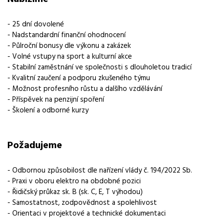
Půlroční bonusy dle výkonu a zakázek
- 25 dní dovolené
Vybrané benefity
- Nadstandardní finanční ohodnocení
vzdělávací kurzy, školení, bonusy/prémie, dovolená 5 týdnů,
- Půlroční bonusy dle výkonu a zakázek
příspěvek na sport/kulturu/volný čas
- Volné vstupy na sport a kulturní akce
- Stabilní zaměstnání ve společnosti s dlouholetou tradicí
Požadavky
- Kvalitní zaučení a podporu zkušeného týmu
Odbornou způsobilost dle nařízení vlády č. 194/2022 Sb., Praxi
- Možnost profesního růstu a dalšího vzdělávání
v oboru elektro na obdobné pozici, Řidičský průkaz sk. B
- Příspěvek na penzijní spoření
- Školení a odborné kurzy
Požadujeme
- Odbornou způsobilost dle nařízení vlády č. 194/2022 Sb.
- Praxi v oboru elektro na obdobné pozici
- Řidičský průkaz sk. B (sk. C, E, T výhodou)
- Samostatnost, zodpovědnost a spolehlivost
- Orientaci v projektové a technické dokumentaci