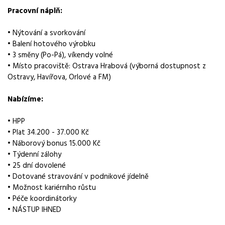
Pracovní náplň:
Obor / skupina
výroba
• Nýtování a svorkování
• Balení hotového výrobku
Lokalita nabídky
• 3 směny (Po-Pá), víkendy volné
Havířov
• Místo pracoviště: Ostrava Hrabová (výborná dostupnost z
Ostravy, Havířova, Orlové a FM)
Místo výkonu práce
Ostrava Hrabová
Nabízíme:
Zaměstnavatel / agentura
• HPP
Manuvia DreamJob s.r.o.
• Plat 34.200 - 37.000 Kč
• Náborový bonus 15.000 Kč
Typ úvazku
• Týdenní zálohy
Plný úvazek
• 25 dní dovolené
• Dotované stravování v podnikové jídelně
Mzda
• Možnost kariérního růstu
34 200 - 37 000 Kč
• Péče koordinátorky
• NÁSTUP IHNED
Směny