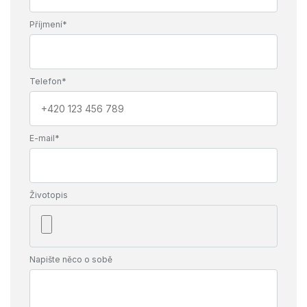
Požadavky
zkušenost z výroby
Příjmení*
Telefon*
E-mail*
Životopis
Napište něco o sobě