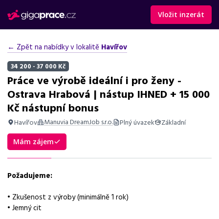
Vložit inzerát
← Zpět na nabídky v lokalitě
Havířov
34 200 - 37 000 Kč
Práce ve výrobě ideální i pro ženy -
Ostrava Hrabová | nástup IHNED + 15 000
Kč nástupní bonus
Manuvia DreamJob s.r.o.
Havířov
Plný úvazek
Základní
Shrnutí nabídky
Mám zájem
Práce ve výrobě v Ostravě-Hrabové s bonusy, nástup ihned,
vhodné pro ženy. Mzda 34 200 - 37 000 Kč, 25 dní dovolené.
Požadujeme:
Základní informace
• Zkušenost z výroby (minimálně 1 rok)
Pozice
• Jemný cit
Práce ve výrobě