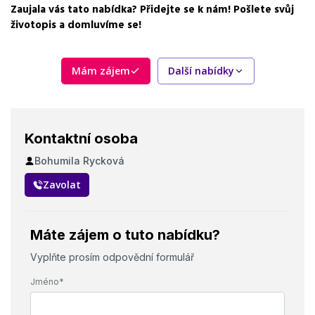
třísměnný provoz
Zaujala vás tato nabídka? Přidejte se k nám! Pošlete svůj
životopis a domluvíme se!
Pracovní doba
3 směny (Po-Pá)
Mám zájem
Další nabídky
Forma práce
práce na pracovišti
Vzdělání
Základní
Kontaktní osoba
Bohumila Rycková
Bonus
Náborový bonus 15.000 Kč
Zavolat
Vhodné pro uchazeče z okolí
Havířov
Máte zájem o tuto nabídku?
Vybrané benefity
Vyplňte prosím odpovědní formulář
25 dní dovolené, dotované stravování, možnost kariérního
Jméno*
růstu, týdenní zálohy