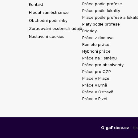
Práce podle profese
Kontakt
Práce podle lokality
Hledat zaměstnance
Práce podle profese a lokali
Obchodní podmínky
Platy podle profese
Zpracování osobních údajů
Brigády
Nastavení cookies
Práce z domova
Remote práce
Hybridní práce
Práce na 1 směnu
Práce pro absolventy
Práce pro OZP
Práce v Praze
Práce v Brně
Práce v Ostravě
Práce v Plzni
GigaPráce.cz
- ti