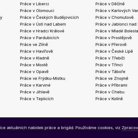
Práce v Liberci
Práce v Děčíně
Práce v Olomouci
Práce v Karlových Va
ty
Práce v Českých Budějovicích
Práce v Chomutově
Práce v Ústí nad Labem
Práce v Jablonci nad
Práce v Hradci Králové
Práce v Mladé Bolesla
Práce v Pardubicích
Práce v Prostějově
Práce ve Zlíně
Práce v Přerově
Práce v Havířově
Práce v České Lípě
Práce v Kladně
Práce v Třebíči
Práce v Mostě
Práce v Třinci
Práce v Opavě
Práce v Táboře
Práce ve Frýdku-Místku
Práce ve Znojmě
Práce v Karviné
Práce v Příbrami
Práce v Jihlavě
Práce v Chebu
Práce v Teplicích
Práce v Kolíně
síce aktuálních nabídek práce a brigád. Používáme cookies, viz
Zpracov